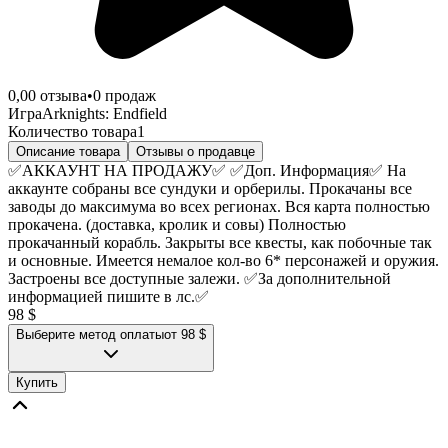
0,0
0
отзыва
•
0
продаж
Игра
Arknights: Endfield
Количество товара
1
Описание товара
Отзывы о продавце
✅АККАУНТ НА ПРОДАЖУ✅ ✅Доп. Информация✅ На
аккаунте собраны все сундуки и орберилы. Прокачаны все
заводы до максимума во всех регионах. Вся карта полностью
прокачена. (доставка, кролик и совы) Полностью
прокачанный корабль. Закрыты все квесты, как побочные так
и основные. Имеется немалое кол-во 6* персонажей и оружия.
Застроены все доступные залежи. ✅За дополнительной
информацией пишите в лс.✅
98 $
Выберите метод оплаты
от 98 $
Купить