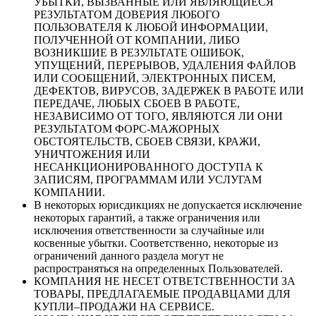
УБЫТКИ, ВЫЗВАННЫЕ ИЛИ ЯВЛЯЮЩИЕСЯ
РЕЗУЛЬТАТОМ ДОВЕРИЯ ЛЮБОГО
ПОЛЬЗОВАТЕЛЯ К ЛЮБОЙ ИНФОРМАЦИИ,
ПОЛУЧЕННОЙ ОТ КОМПАНИИ, ЛИБО
ВОЗНИКШИЕ В РЕЗУЛЬТАТЕ ОШИБОК,
УПУЩЕНИЙ, ПЕРЕРЫВОВ, УДАЛЕНИЯ ФАЙЛОВ
ИЛИ СООБЩЕНИЙ, ЭЛЕКТРОННЫХ ПИСЕМ,
ДЕФЕКТОВ, ВИРУСОВ, ЗАДЕРЖЕК В РАБОТЕ ИЛИ
ПЕРЕДАЧЕ, ЛЮБЫХ СБОЕВ В РАБОТЕ,
НЕЗАВИСИМО ОТ ТОГО, ЯВЛЯЮТСЯ ЛИ ОНИ
РЕЗУЛЬТАТОМ ФОРС-МАЖОРНЫХ
ОБСТОЯТЕЛЬСТВ, СБОЕВ СВЯЗИ, КРАЖИ,
УНИЧТОЖЕНИЯ ИЛИ
НЕСАНКЦИОНИРОВАННОГО ДОСТУПА К
ЗАПИСЯМ, ПРОГРАММАМ ИЛИ УСЛУГАМ
КОМПАНИИ.
В некоторых юрисдикциях не допускается исключение
некоторых гарантий, а также ограничения или
исключения ответственности за случайные или
косвенные убытки. Соответственно, некоторые из
ограничений данного раздела могут не
распространяться на определенных Пользователей.
КОМПАНИЯ НЕ НЕСЕТ ОТВЕТСТВЕННОСТИ ЗА
ТОВАРЫ, ПРЕДЛАГАЕМЫЕ ПРОДАВЦАМИ ДЛЯ
КУПЛИ–ПРОДАЖИ НА СЕРВИСЕ.