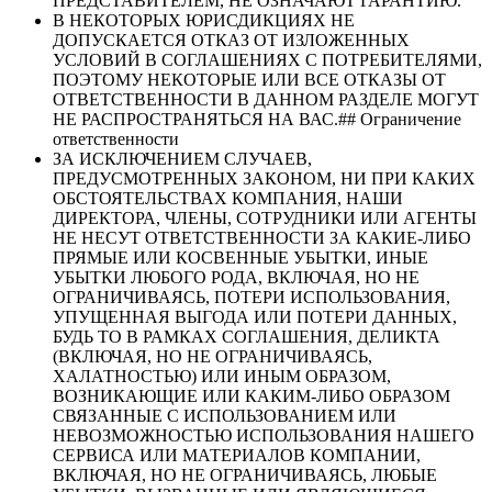
ПРЕДСТАВИТЕЛЕМ, НЕ ОЗНАЧАЮТ ГАРАНТИЮ.
В НЕКОТОРЫХ ЮРИСДИКЦИЯХ НЕ
ДОПУСКАЕТСЯ ОТКАЗ ОТ ИЗЛОЖЕННЫХ
УСЛОВИЙ В СОГЛАШЕНИЯХ С ПОТРЕБИТЕЛЯМИ,
ПОЭТОМУ НЕКОТОРЫЕ ИЛИ ВСЕ ОТКАЗЫ ОТ
ОТВЕТСТВЕННОСТИ В ДАННОМ РАЗДЕЛЕ МОГУТ
НЕ РАСПРОСТРАНЯТЬСЯ НА ВАС.## Ограничение
ответственности
ЗА ИСКЛЮЧЕНИЕМ СЛУЧАЕВ,
ПРЕДУСМОТРЕННЫХ ЗАКОНОМ, НИ ПРИ КАКИХ
ОБСТОЯТЕЛЬСТВАХ КОМПАНИЯ, НАШИ
ДИРЕКТОРА, ЧЛЕНЫ, СОТРУДНИКИ ИЛИ АГЕНТЫ
НЕ НЕСУТ ОТВЕТСТВЕННОСТИ ЗА КАКИЕ-ЛИБО
ПРЯМЫЕ ИЛИ КОСВЕННЫЕ УБЫТКИ, ИНЫЕ
УБЫТКИ ЛЮБОГО РОДА, ВКЛЮЧАЯ, НО НЕ
ОГРАНИЧИВАЯСЬ, ПОТЕРИ ИСПОЛЬЗОВАНИЯ,
УПУЩЕННАЯ ВЫГОДА ИЛИ ПОТЕРИ ДАННЫХ,
БУДЬ ТО В РАМКАХ СОГЛАШЕНИЯ, ДЕЛИКТА
(ВКЛЮЧАЯ, НО НЕ ОГРАНИЧИВАЯСЬ,
ХАЛАТНОСТЬЮ) ИЛИ ИНЫМ ОБРАЗОМ,
ВОЗНИКАЮЩИЕ ИЛИ КАКИМ-ЛИБО ОБРАЗОМ
СВЯЗАННЫЕ С ИСПОЛЬЗОВАНИЕМ ИЛИ
НЕВОЗМОЖНОСТЬЮ ИСПОЛЬЗОВАНИЯ НАШЕГО
СЕРВИСА ИЛИ МАТЕРИАЛОВ КОМПАНИИ,
ВКЛЮЧАЯ, НО НЕ ОГРАНИЧИВАЯСЬ, ЛЮБЫЕ