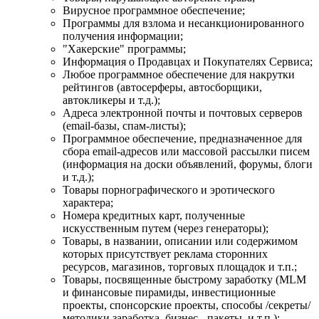
Вирусное программное обеспечение;
Программы для взлома и несанкционированного
получения информации;
"Хакерские" программы;
Информация о Продавцах и Покупателях Сервиса;
Любое программное обеспечение для накрутки
рейтингов (автосерферы, автосборщики,
автокликеры и т.д.);
Адреса электронной почты и почтовых серверов
(email-базы, спам-листы);
Программное обеспечение, предназначенное для
сбора email-адресов или массовой рассылки писем
(информация на доски объявлений, форумы, блоги
и т.д.);
Товары порнографического и эротического
характера;
Номера кредитных карт, полученные
искусственным путем (через генераторы);
Товары, в названии, описании или содержимом
которых присутствует реклама сторонних
ресурсов, магазинов, торговых площадок и т.п.;
Товары, посвященные быстрому заработку (MLM
и финансовые пирамиды, инвестиционные
проекты, спонсорские проекты, способы /секреты/
методики заработка, бизнес - пакеты, и т.п.);