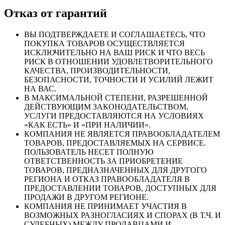
Отказ от гарантий
ВЫ ПОДТВЕРЖДАЕТЕ И СОГЛАШАЕТЕСЬ, ЧТО
ПОКУПКА ТОВАРОВ ОСУЩЕСТВЛЯЕТСЯ
ИСКЛЮЧИТЕЛЬНО НА ВАШ РИСК И ЧТО ВЕСЬ
РИСК В ОТНОШЕНИИ УДОВЛЕТВОРИТЕЛЬНОГО
КАЧЕСТВА, ПРОИЗВОДИТЕЛЬНОСТИ,
БЕЗОПАСНОСТИ, ТОЧНОСТИ И УСИЛИЙ ЛЕЖИТ
НА ВАС.
В МАКСИМАЛЬНОЙ СТЕПЕНИ, РАЗРЕШЕННОЙ
ДЕЙСТВУЮЩИМ ЗАКОНОДАТЕЛЬСТВОМ,
УСЛУГИ ПРЕДОСТАВЛЯЮТСЯ НА УСЛОВИЯХ
«КАК ЕСТЬ» И «ПРИ НАЛИЧИИ».
КОМПАНИЯ НЕ ЯВЛЯЕТСЯ ПРАВООБЛАДАТЕЛЕМ
ТОВАРОВ, ПРЕДОСТАВЛЯЕМЫХ НА СЕРВИСЕ.
ПОЛЬЗОВАТЕЛЬ НЕСЕТ ПОЛНУЮ
ОТВЕТСТВЕННОСТЬ ЗА ПРИОБРЕТЕНИЕ
ТОВАРОВ, ПРЕДНАЗНАЧЕННЫХ ДЛЯ ДРУГОГО
РЕГИОНА И ОТКАЗ ПРАВООБЛАДАТЕЛЯ В
ПРЕДОСТАВЛЕНИИ ТОВАРОВ, ДОСТУПНЫХ ДЛЯ
ПРОДАЖИ В ДРУГОМ РЕГИОНЕ.
КОМПАНИЯ НЕ ПРИНИМАЕТ УЧАСТИЯ В
ВОЗМОЖНЫХ РАЗНОГЛАСИЯХ И СПОРАХ (В Т.Ч. И
СУДЕБНЫХ) МЕЖДУ ПРОДАВЦАМИ И