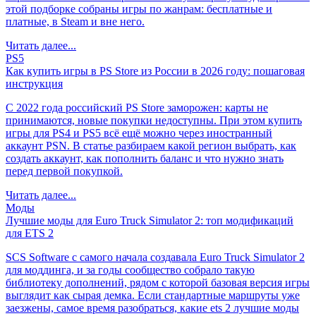
этой подборке собраны игры по жанрам: бесплатные и
платные, в Steam и вне него.
Читать далее...
PS5
Как купить игры в PS Store из России в 2026 году: пошаговая
инструкция
С 2022 года российский PS Store заморожен: карты не
принимаются, новые покупки недоступны. При этом купить
игры для PS4 и PS5 всё ещё можно через иностранный
аккаунт PSN. В статье разбираем какой регион выбрать, как
создать аккаунт, как пополнить баланс и что нужно знать
перед первой покупкой.
Читать далее...
Моды
Лучшие моды для Euro Truck Simulator 2: топ модификаций
для ETS 2
SCS Software с самого начала создавала Euro Truck Simulator 2
для моддинга, и за годы сообщество собрало такую
библиотеку дополнений, рядом с которой базовая версия игры
выглядит как сырая демка. Если стандартные маршруты уже
заезжены, самое время разобраться, какие ets 2 лучшие моды