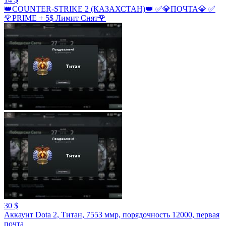
👑COUNTER-STRIKE 2 (КАЗАХСТАН)👑 ✅💎ПОЧТА💎 ✅
🌹PRIME + 5$ Лимит Снят🌹
30 $
Аккаунт Dota 2, Титан, 7553 ммр, порядочность 12000, первая
почта