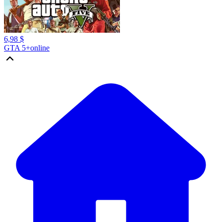
6,98 $
GTA 5+online