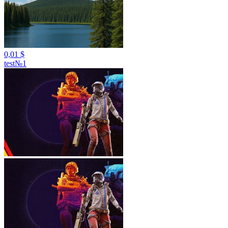
0,01 $
test№1