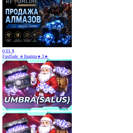
0,01 $
FastSale 🔹Inanna🔸3🔸