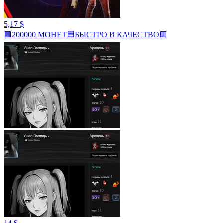
5,17 $
🟩200000 МОНЕТ🟦БЫСТРО И КАЧЕСТВО🟩
14 $