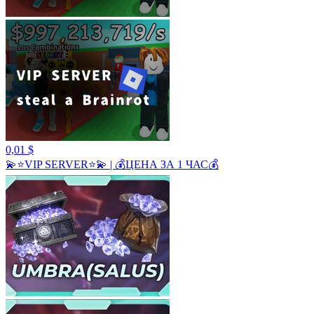
0,01 $
💫⭐️VIP SERVER⭐️💫 | 💰ЦЕНА ЗА 1 ЧАС💰