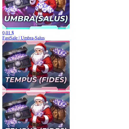
0,01 $
FastSale | Umbra-Salus