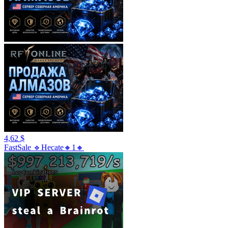
4,62 $
FastSale 🔹Hecate🔸1🔸