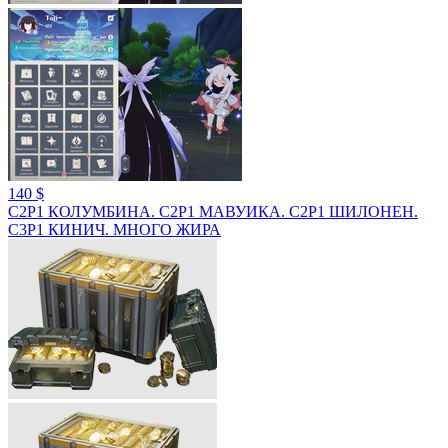
140 $
C2Р1 КОЛУМБИНА. С2Р1 МАВУИКА. С2Р1 ШИЛОНЕН.
С3Р1 КИНИЧ. МНОГО ЖИРА