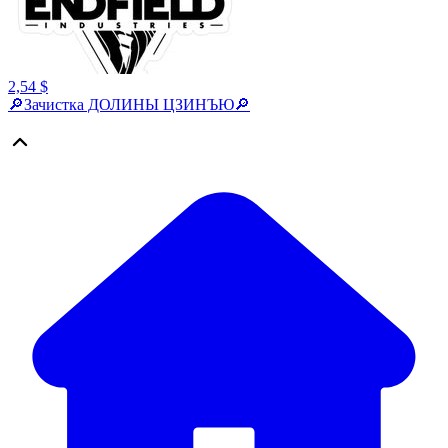
2,54 $
🔎Зачистка ДОЛИНЫ ЦЗИНЪЮ🔎