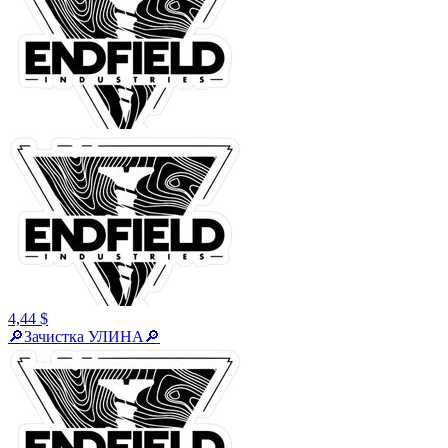
4,44 $
🔎Зачистка УЛИНА🔎