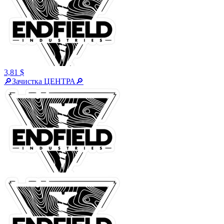
3,81 $
🔎Зачистка ЦЕНТРА🔎