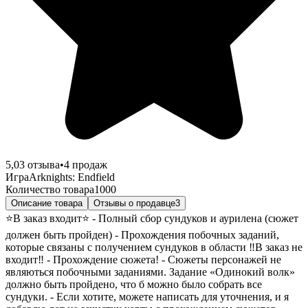
5,0
3
отзыва
•
4
продаж
Игра
Arknights: Endfield
Количество товара
1000
Описание товара
Отзывы о продавце
3
⭐В заказ входит⭐ - Полный сбор сундуков и аурилена (сюжет
должен быть пройден) - Прохождения побочных заданий,
которые связаны с получением сундуков в области ‼️В заказ не
входит‼️ - Прохождение сюжета! - Сюжеты персонажей не
являються побочными заданиями. Задание «Одинокий волк»
должно быть пройдено, что б можно было собрать все
сундуки. - Если хотите, можете написать для уточнения, и я