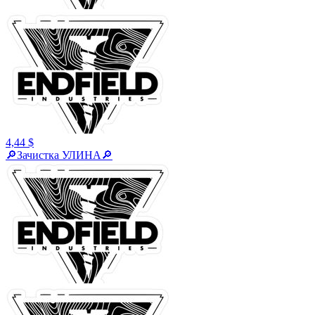
4,44 $
🔎Зачистка УЛИНА🔎