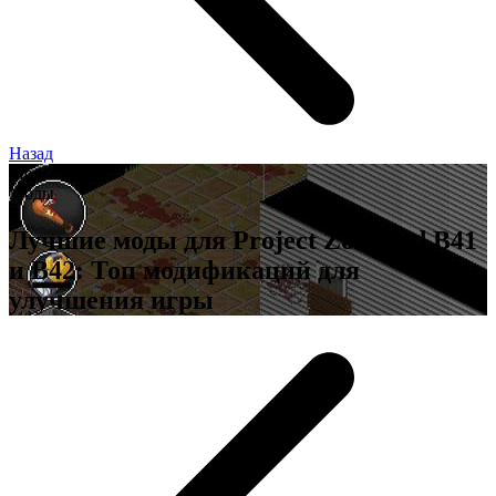
Назад
Моды
Моды
Лучшие моды для Project Zomboid B41
и B42: Топ модификаций для
улучшения игры