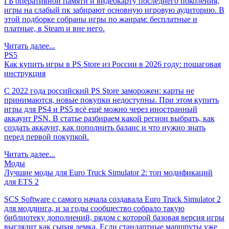
ГБ оперативной памяти и видеокарту последнего поколения,
игры на слабый пк забирают основную игровую аудиторию. В
этой подборке собраны игры по жанрам: бесплатные и
платные, в Steam и вне него.
Читать далее...
PS5
Как купить игры в PS Store из России в 2026 году: пошаговая
инструкция
С 2022 года российский PS Store заморожен: карты не
принимаются, новые покупки недоступны. При этом купить
игры для PS4 и PS5 всё ещё можно через иностранный
аккаунт PSN. В статье разбираем какой регион выбрать, как
создать аккаунт, как пополнить баланс и что нужно знать
перед первой покупкой.
Читать далее...
Моды
Лучшие моды для Euro Truck Simulator 2: топ модификаций
для ETS 2
SCS Software с самого начала создавала Euro Truck Simulator 2
для моддинга, и за годы сообщество собрало такую
библиотеку дополнений, рядом с которой базовая версия игры
выглядит как сырая демка. Если стандартные маршруты уже