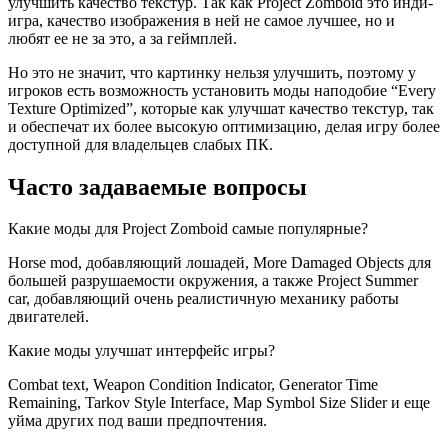
улучшить качество текстур. Так как Project Zomboid это инди-
игра, качество изображения в ней не самое лучшее, но и
любят ее не за это, а за геймплей.
Но это не значит, что картинку нельзя улучшить, поэтому у
игроков есть возможность установить моды наподобие “Every
Texture Optimized”, которые как улучшат качество текстур, так
и обеспечат их более высокую оптимизацию, делая игру более
доступной для владельцев слабых ПК.
Часто задаваемые вопросы
Какие моды для Project Zomboid самые популярные?
Horse mod, добавляющий лошадей, More Damaged Objects для
большей разрушаемости окружения, а также Project Summer
car, добавляющий очень реалистичную механику работы
двигателей.
Какие моды улучшат интерфейс игры?
Combat text, Weapon Condition Indicator, Generator Time
Remaining, Tarkov Style Interface, Map Symbol Size Slider и еще
уйма других под ваши предпочтения.