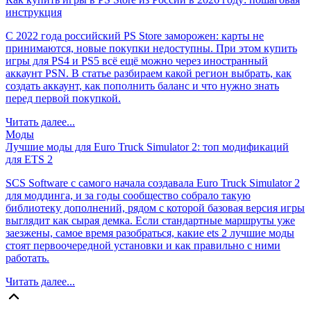
инструкция
С 2022 года российский PS Store заморожен: карты не
принимаются, новые покупки недоступны. При этом купить
игры для PS4 и PS5 всё ещё можно через иностранный
аккаунт PSN. В статье разбираем какой регион выбрать, как
создать аккаунт, как пополнить баланс и что нужно знать
перед первой покупкой.
Читать далее...
Моды
Лучшие моды для Euro Truck Simulator 2: топ модификаций
для ETS 2
SCS Software с самого начала создавала Euro Truck Simulator 2
для моддинга, и за годы сообщество собрало такую
библиотеку дополнений, рядом с которой базовая версия игры
выглядит как сырая демка. Если стандартные маршруты уже
заезжены, самое время разобраться, какие ets 2 лучшие моды
стоят первоочередной установки и как правильно с ними
работать.
Читать далее...