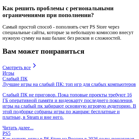
Как решить проблемы с региональными
ограничениями при пополнении?
Самый простой способ - пополнять счет PS Store через
специальные сайты, которые за небольшую комиссию внесут
нужную сумму на ваш баланс без рисков и сложностей.
Вам может понравиться
Смотреть все
Игры
Слабый ПК
Лучшие игры на слабый ПК: топ игр для слабых компьютеров
Слабый ПК не приговор. Пока топовые проекты требуют 16
ГБ оперативной памяти и видеокарту последнего поколения,
игры на слабый пк забирают основную игровую аудиторию. В
этой подборке собраны игры по жанрам: бесплатные и
платные, в Steam и вне него.
Читать далее...
PS5
Как купить игры в PS Store из России в 2026 году: пошаговая