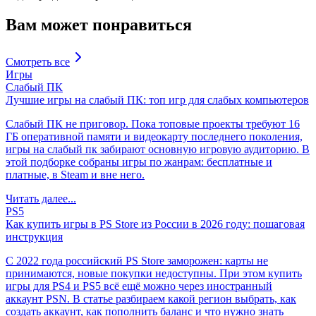
Вам может понравиться
Смотреть все
Игры
Слабый ПК
Лучшие игры на слабый ПК: топ игр для слабых компьютеров
Слабый ПК не приговор. Пока топовые проекты требуют 16
ГБ оперативной памяти и видеокарту последнего поколения,
игры на слабый пк забирают основную игровую аудиторию. В
этой подборке собраны игры по жанрам: бесплатные и
платные, в Steam и вне него.
Читать далее...
PS5
Как купить игры в PS Store из России в 2026 году: пошаговая
инструкция
С 2022 года российский PS Store заморожен: карты не
принимаются, новые покупки недоступны. При этом купить
игры для PS4 и PS5 всё ещё можно через иностранный
аккаунт PSN. В статье разбираем какой регион выбрать, как
создать аккаунт, как пополнить баланс и что нужно знать