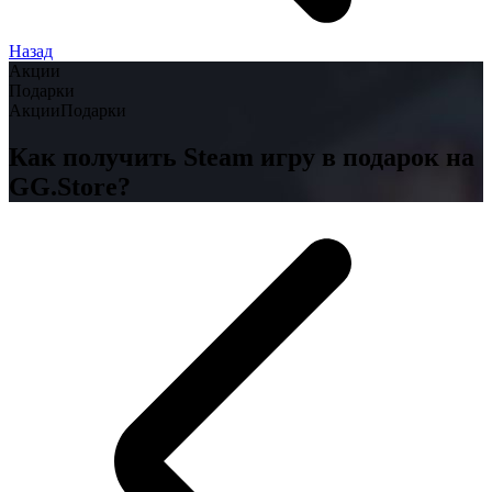
Назад
Акции
Подарки
Акции
Подарки
Как получить Steam игру в подарок на
GG.Store?