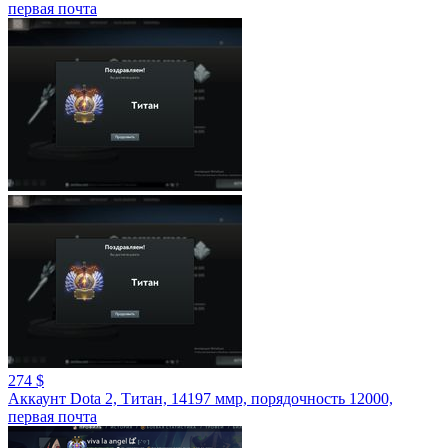
первая почта
274 $
Аккаунт Dota 2, Титан, 14197 ммр, порядочность 12000,
первая почта