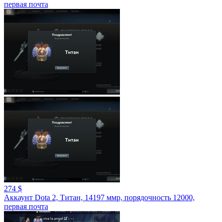
первая почта
274 $
Аккаунт Dota 2, Титан, 14197 ммр, порядочность 12000,
первая почта