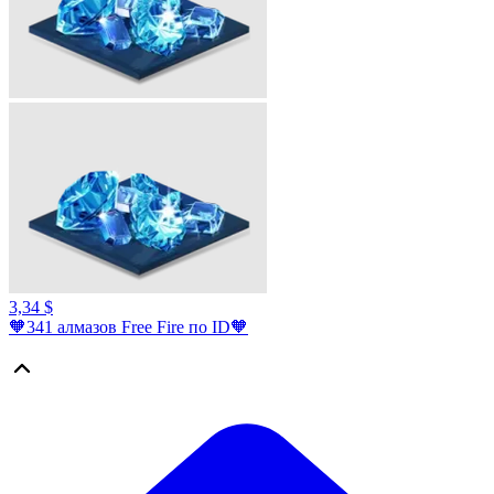
3,34 $
🧡341 алмазов Free Fire по ID🧡