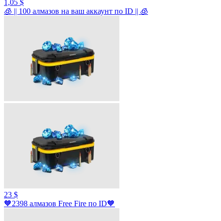
1,05 $
🧊 || 100 алмазов на ваш аккаунт по ID || 🧊
23 $
🧡2398 алмазов Free Fire по ID🧡