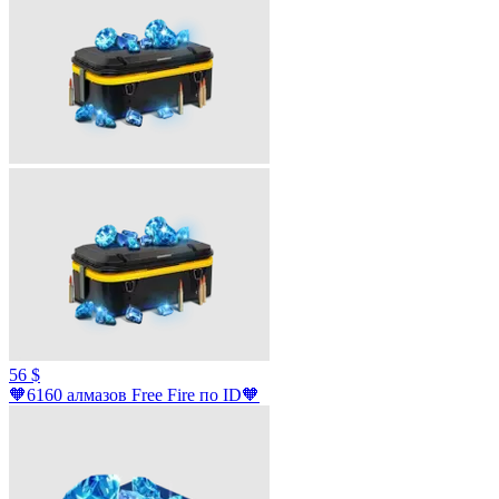
56 $
🧡6160 алмазов Free Fire по ID🧡