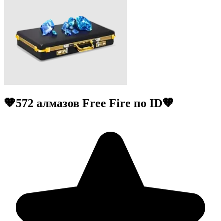
🧡572 алмазов Free Fire по ID🧡