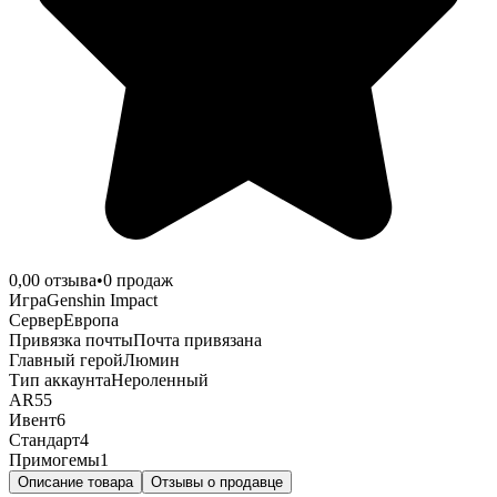
0,0
0
отзыва
•
0
продаж
Игра
Genshin Impact
Сервер
Европа
Привязка почты
Почта привязана
Главный герой
Люмин
Тип аккаунта
Нероленный
AR
55
Ивент
6
Стандарт
4
Примогемы
1
Описание товара
Отзывы о продавце