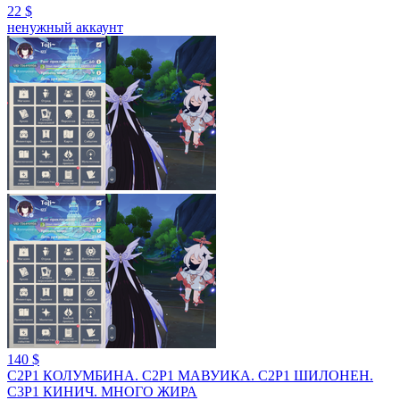
22 $
ненужный аккаунт
140 $
C2Р1 КОЛУМБИНА. С2Р1 МАВУИКА. С2Р1 ШИЛОНЕН.
С3Р1 КИНИЧ. МНОГО ЖИРА