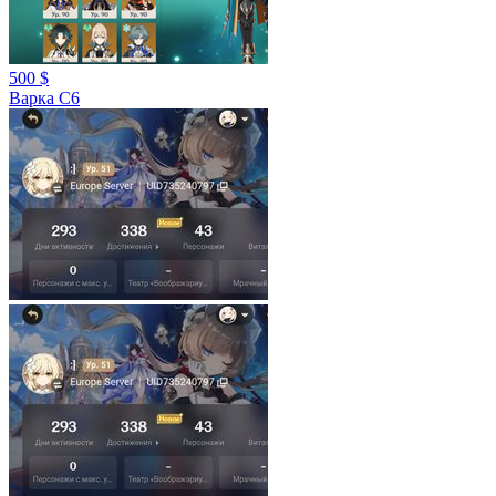
500 $
Варка С6