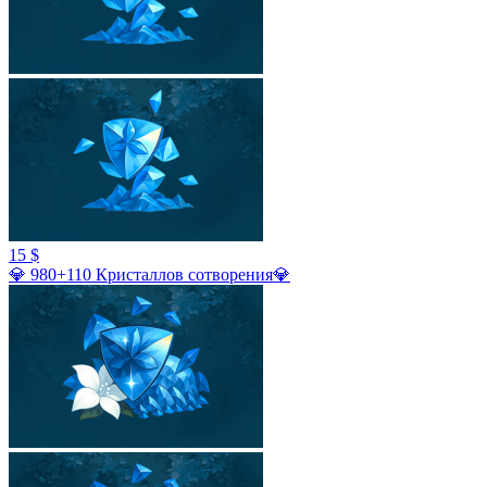
15 $
💎 980+110 Кристаллов сотворения💎