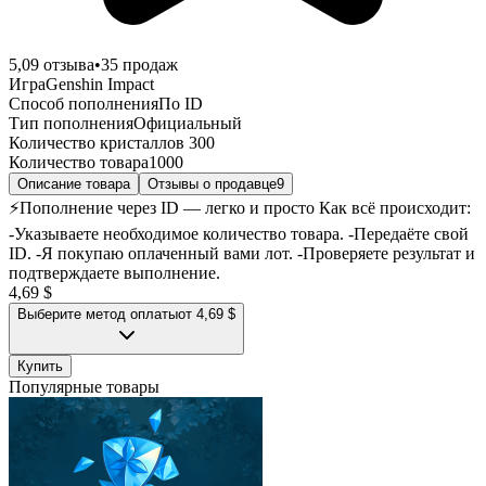
5,0
9
отзыва
•
35
продаж
Игра
Genshin Impact
Способ пополнения
По ID
Тип пополнения
Официальный
Количество кристаллов
300
Количество товара
1000
Описание товара
Отзывы о продавце
9
⚡️Пополнение через ID — легко и просто Как всё происходит:
-Указываете необходимое количество товара. -Передаёте свой
ID. -Я покупаю оплаченный вами лот. -Проверяете результат и
подтверждаете выполнение.
4,69 $
Выберите метод оплаты
от 4,69 $
Купить
Популярные товары