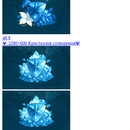
48 $
💎 3280+600 Кристаллов сотворения💎