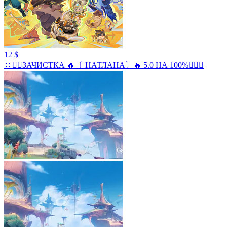
12 $
🔅❤️‍🔥ЗАЧИСТКА 🔥〔 НАТЛАНА〕🔥 5.0 НА 100%❤️‍🔥🔅