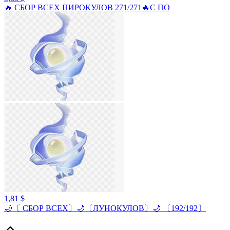
🔥 СБОР ВСЕХ ПИРОКУЛОВ 271/271🔥С ПО
1,81 $
🌙〔 СБОР ВСЕХ〕🌙〔ЛУНОКУЛОВ〕🌙 〔192/192〕