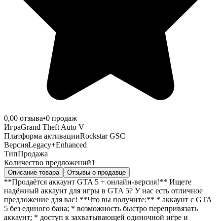
0,0
0
отзыва
•
0
продаж
Игра
Grand Theft Auto V
Платформа активации
Rockstar GSC
Версия
Legacy+Enhanced
Тип
Продажа
Количество предложений
1
Описание товара
Отзывы о продавце
**Продаётся аккаунт GTA 5 + онлайн-версия!** Ищете
надёжный аккаунт для игры в GTA 5? У нас есть отличное
предложение для вас! **Что вы получите:** * аккаунт с GTA
5 без единого бана; * возможность быстро перепривязать
аккаунт; * доступ к захватывающей одиночной игре и