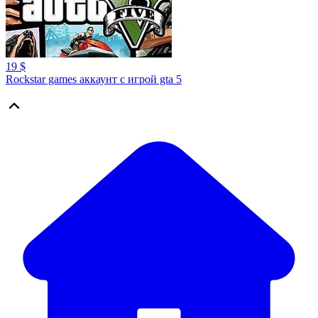
19 $
Rockstar games аккаунт с игрой gta 5