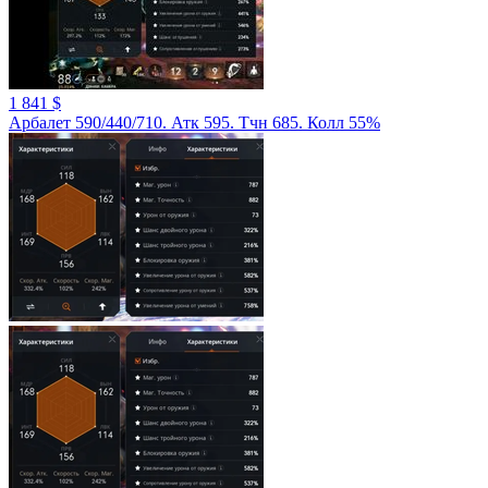
1 841 $
Арбалет 590/440/710. Атк 595. Тчн 685. Колл 55%