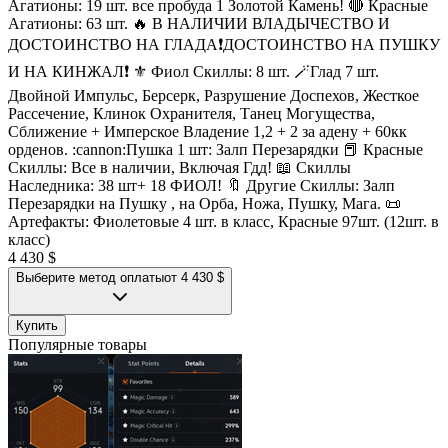
Агатионы: 19 шт. все пробуда 1 Золотой Камень! 🔴 Красные
Агатионы: 63 шт. 🔥 В НАЛИЧИИ ВЛАДЫЧЕСТВО И
ДОСТОИНСТВО НА ГЛАДА❗ДОСТОИНСТВО НА ПУШКУ
И НА КИНЖАЛ❗ ⚜️ Фиол Скиллы: 8 шт. 🪄Глад 7 шт.
Двойной Импульс, Берсерк, Разрушение Доспехов, Жесткое
Рассечение, Клинок Охранителя, Танец Могущества,
Сближение + Имперское Владение 1,2 + 2 за адену + 60кк
орденов. :cannon:Пушка 1 шт: Залп Перезарядки 📕 Красные
Скиллы: Все в наличии, Включая Гдд! 📖 Скиллы
Наследника: 38 шт+ 18 ФИОЛ! 🔖 Другие Скиллы: Залп
Перезарядки на Пушку , на Орба, Ножа, Пушку, Мага. 📜
Артефакты: Фиолетовые 4 шт. в класс, Красные 97шт. (12шт. в
класс)
4 430 $
Выберите метод оплаты
от 4 430 $
Купить
Популярные товары