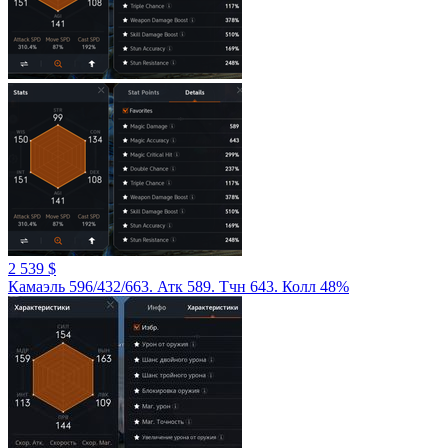
2 539 $
Камаэль 596/432/663. Атк 589. Тчн 643. Колл 48%