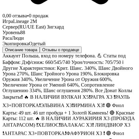
0,0
0
отзыва
•
0
продаж
Игра
Lineage 2M
Сервер
(RU/UE East) Зигхард
Уровень
88
Раса
Люди
Экипировка
Одетый
Описание товара
Отзывы о продавце
Аккаунт Польша, вход по номеру телефона. 💪 Статы под
Баффом: Дэф/сниж: 660/545/740 Урон/точность: 705/750 ℹ️
Другие Характеристики: Крит. Шанс. 340%, Шанс Двойного
Урона 270%, Шанс Тройного Урона 190%, Блокировка
Оружия 340%, Увеличение Урона от Оружия 600%,
Увеличение Урона от Умений 640%, Сопротивление
Оглушению 334%, Шанс оглушения 280%. Все Донат Коллы
Закрыты❗ 🔥 В НАЛИЧИИ ВУЛКАН Х5❗РАГРА Х3 ❗РАУЛЬ
Х3+ПОВТОРКА❗ЭЛЬВИНА Х3❗ИРМИНА Х3❗ 🟣 Фиол
Карты: 49 шт. 46 шт пробуда + 1 Золотй Камнень! 🔴 Красные
Карты: 112 шт. 🔥 В НАЛИЧИИ АУРАКИРИЯ Х3 (ПРОБУДА
АНТАРАСОМ) ❗ХЕЛИОС❗ВАЛАКАС Х3❗ ЛИНДВИОР Х3
❗АНТАРАС Х3+ПОВТОРКА❗ФАФУРИОН Х3 ❗ 🟣 Фиол