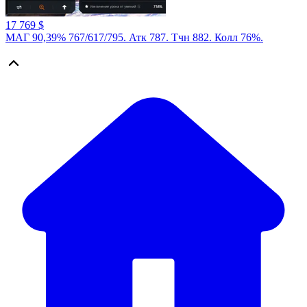
17 769 $
МАГ 90,39% 767/617/795. Атк 787. Тчн 882. Колл 76%.