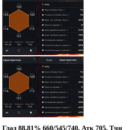
Глад 88,81% 660/545/740. Атк 705. Тчн