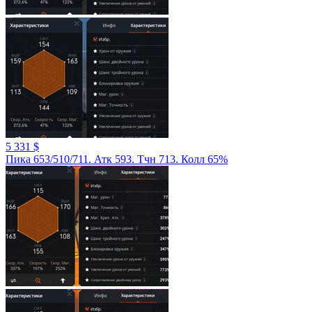
5 331 $
Пика 653/510/711. Атк 593. Тчн 713. Колл 65%