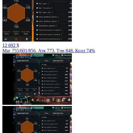
12 692 $
Маг 755/601/856. Атк 773. Тчн 848. Колл 74%