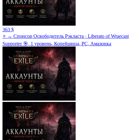
363 $
⭐ → Спонсор Освободитель Рэкласта · Liberato of Wraecast
Supporter 🎯, 1 уровень, Копейщица, PC, Амазонка