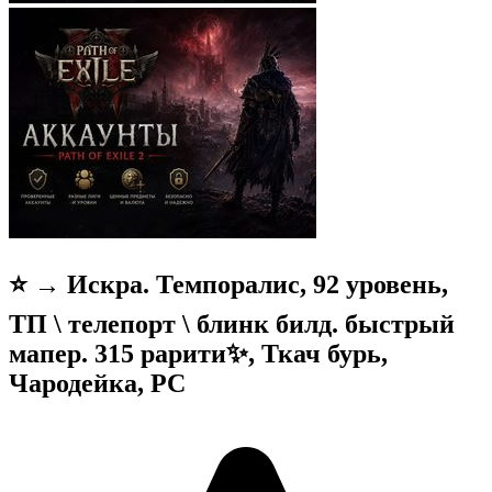
⭐ → Искра. Темпоралис, 92 уровень,
ТП \ телепорт \ блинк билд. быстрый
мапер. 315 рарити✨, Ткач бурь,
Чародейка, PC