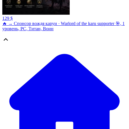
129 $
🔥 → Спонсор вождя каруи · Warlord of the karu supporter 🎯, 1
уровень, PC, Титан, Воин