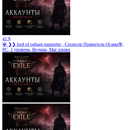
41 $
💎 ❯❯ lord of ogham supporter · Спонсор Правитель Огама🎯,
PC, 1 уровень, Ведьма, Маг крови