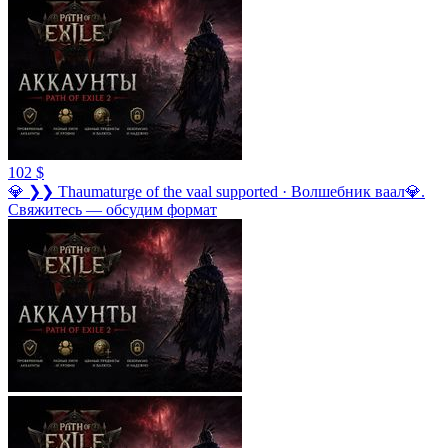
102 $
💎 ❯❯ Thaumaturge of the vaal supported · Волшебник ваал💎.
Свяжитесь — обсудим формат