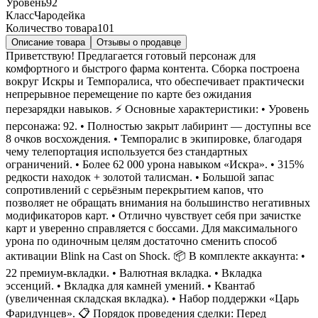
Уровень
92
Класс
Чародейка
Количество товара
101
Описание товара
Отзывы о продавце
Приветствую! Предлагается готовый персонаж для
комфортного и быстрого фарма контента. Сборка построена
вокруг Искры и Темпоралиса, что обеспечивает практически
непрерывное перемещение по карте без ожидания
перезарядки навыков. ⚡ Основные характеристики: • Уровень
персонажа: 92. • Полностью закрыт лабиринт — доступны все
8 очков восхождения. • Темпоралис в экипировке, благодаря
чему телепортация используется без стандартных
ограничений. • Более 62 000 урона навыком «Искра». • 315%
редкости находок + золотой талисман. • Большой запас
сопротивлений с серьёзным перекрытием капов, что
позволяет не обращать внимания на большинство негативных
модификаторов карт. • Отлично чувствует себя при зачистке
карт и уверенно справляется с боссами. Для максимального
урона по одиночным целям достаточно сменить способ
активации Blink на Cast on Shock. 📦 В комплекте аккаунта: •
22 премиум-вкладки. • Валютная вкладка. • Вкладка
эссенций. • Вкладка для камней умений. • Квантаб
(увеличенная складская вкладка). • Набор поддержки «Царь
Фаридунцев». 📋 Порядок проведения сделки: Перед