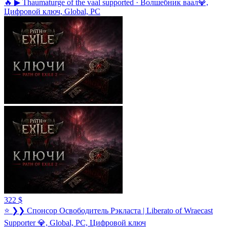
🔥 ▶ Thaumaturge of the vaal supported · Волшебник ваал💎,
Цифровой ключ, Global, PC
322 $
⭐ ❯❯ Спонсор Освободитель Рэкласта | Liberato of Wraecast
Supporter 💎, Global, PC, Цифровой ключ