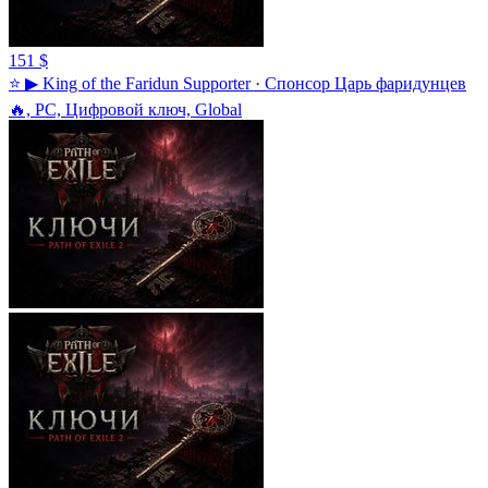
151 $
⭐ ▶ King of the Faridun Supporter · Спонсор Царь фаридунцев
🔥, PC, Цифровой ключ, Global