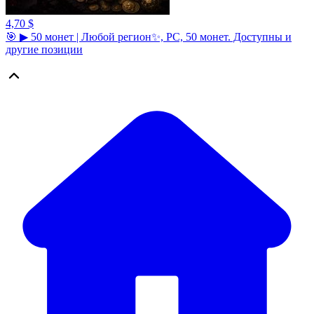
4,70 $
🎯 ▶ 50 монет | Любой регион✨, PC, 50 монет. Доступны и
другие позиции