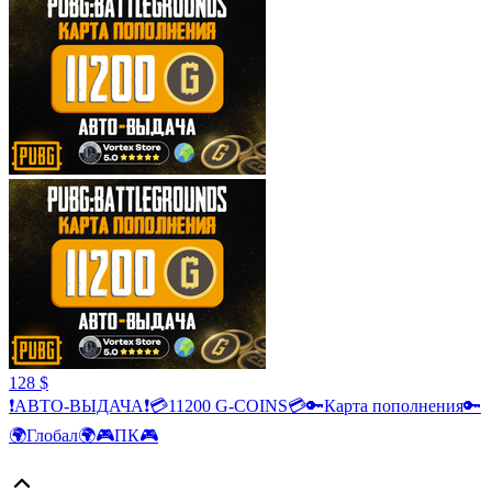
128 $
❗АВТО-ВЫДАЧА❗💳11200 G-COINS💳🔑Карта пополнения🔑
🌍Глобал🌍🎮ПК🎮