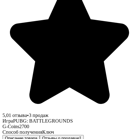
5,0
1
отзыва
•
3
продаж
Игра
PUBG: BATTLEGROUNDS
G-Coins
2700
Способ получения
Ключ
Описание товара
Отзывы о продавце
1