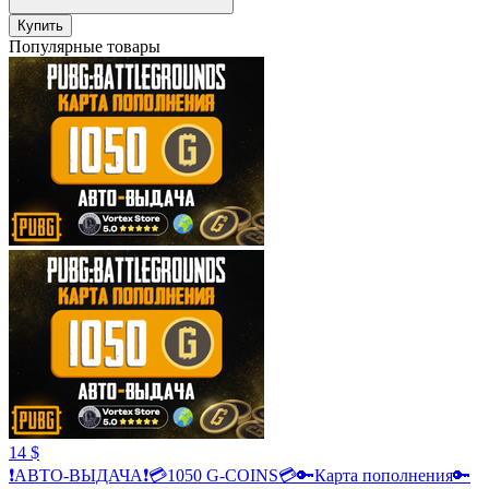
Купить
Популярные товары
14 $
❗АВТО-ВЫДАЧА❗💳1050 G-COINS💳🔑Карта пополнения🔑