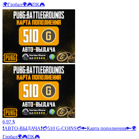
🌍Глобал🌍🎮ПК🎮
6,97 $
❗АВТО-ВЫДАЧА❗💳510 G-COINS💳🔑Карта пополнения🔑🌍
Глобал🌍🎮ПК🎮