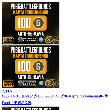
2,09 $
❗АВТО-ВЫДАЧА❗💳100 G-COINS💳🔑Карта пополнения🔑🌍
Глобал🌍🎮ПК🎮