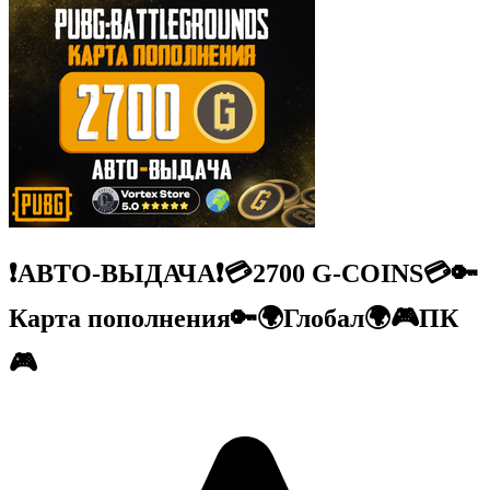
❗АВТО-ВЫДАЧА❗💳2700 G-COINS💳🔑
Карта пополнения🔑🌍Глобал🌍🎮ПК
🎮