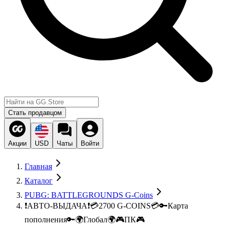
Стать продавцом
Акции
USD
Чаты
Войти
Главная
Каталог
PUBG: BATTLEGROUNDS G-Coins
❗АВТО-ВЫДАЧА❗💳2700 G-COINS💳🔑Карта
пополнения🔑🌍Глобал🌍🎮ПК🎮