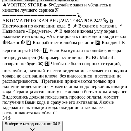
🔥VORTEX STORE🔥 💯Сделайте заказ и убедитесь в
качестве лучшего сервиса💯
➖➖➖➖➖➖➖➖➖➖➖➖➖➖➖➖➖➖➖➖➖ 🚀
АВТОМАТИЧЕСКАЯ ВЫДАЧА ТОВАРОВ 24/7 🚀 📓
Инструкция по активации кода 📓 📌 Входите в магазин. 📌
Нажимаете «Предметы». 📌 В левом нижнем углу экрана
нажимаете на кнопку «Активировать пин-код» и вводите код
🛑Важно🛑 1️⃣ Код работает в любом регионе 2️⃣ Код для ПК
версии игры PUBG 3️⃣ Если Вы купили по ошибке, возврат
не предусмотрен (Например: купили для PUBG Mobail -
возврата не будет ❌) 4️⃣ Чтобы не было спорных ситуаций,
пожалуйста, начинайте вести видеозапись с момента покупки
товара до активации ключа, без видеозаписи, претензии не
рассматриваются. ‼️Претензии принимаются только при
наличии видеозаписи с момента оплаты до первой активации
кода. Страница активации у вас должна быть открыта заранее.
Видеозапись должна показывать процесс оплаты, момент
получения Вами кода и сразу же его активация. Любые
задержки в активации кода: ожидание и так далее -
расцениваются как обман‼️
34 $
Выберите метод оплаты
от 34 $