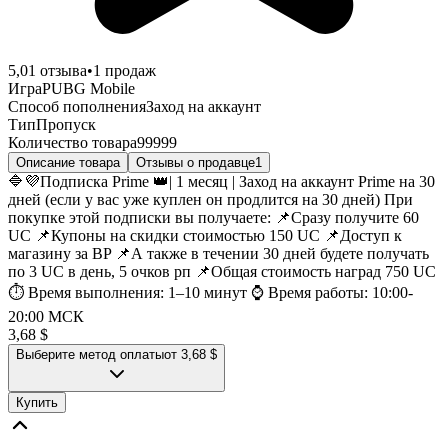
5,0
1
отзыва
•
1
продаж
Игра
PUBG Mobile
Способ пополнения
Заход на аккаунт
Тип
Пропуск
Количество товара
99999
Описание товара
Отзывы о продавце
1
🔷💜Подписка Prime 👑| 1 месяц | Заход на аккаунт Prime на 30
дней (если у вас уже куплен он продлится на 30 дней) При
покупке этой подписки вы получаете: 📌Сразу получите 60
UC 📌Купоны на скидки стоимостью 150 UC 📌Доступ к
магазину за BP 📌А также в течении 30 дней будете получать
по 3 UC в день, 5 очков рп 📌Общая стоимость наград 750 UC
⏱️ Время выполнения: 1–10 минут ⌚ Время работы: 10:00-
20:00 МСК
3,68 $
Выберите метод оплаты
от 3,68 $
Купить