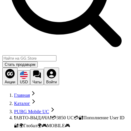
Стать продавцом
Акции
USD
Чаты
Войти
Главная
Каталог
PUBG Mobile UC
❗АВТО-ВЫДАЧА❗💳3850 UC💳🔐Пополнение User ID
🔐🌍Глобал🌍🎮MOBILE🎮