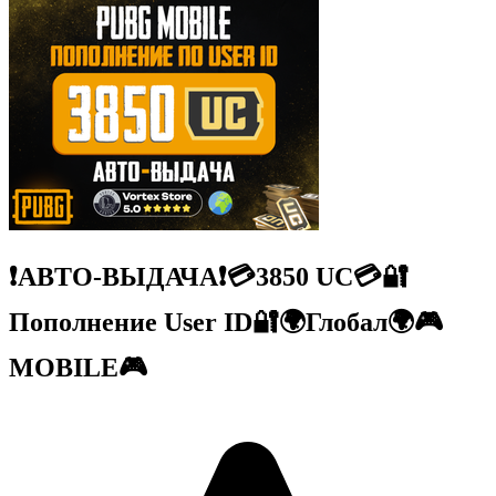
❗АВТО-ВЫДАЧА❗💳3850 UC💳🔐
Пополнение User ID🔐🌍Глобал🌍🎮
MOBILE🎮