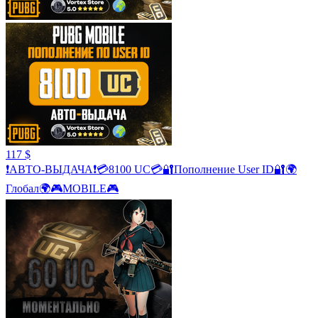
117 $
❗АВТО-ВЫДАЧА❗💳8100 UC💳🔐Пополнение User ID🔐🌍
Глобал🌍🎮MOBILE🎮