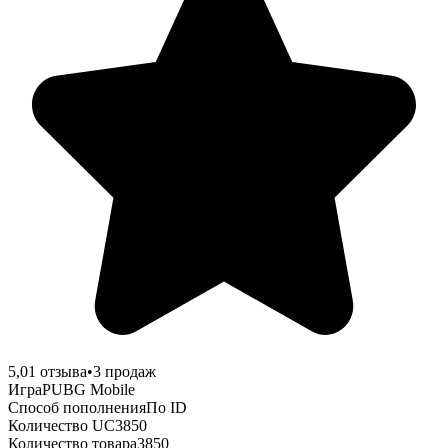
5,0
1
отзыва
•
3
продаж
Игра
PUBG Mobile
Способ пополнения
По ID
Количество UC
3850
Количество товара
3850