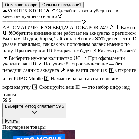
Описание товара
Отзывы о продавце
1
🔥VORTEX STORE🔥 💯Сделайте заказ и убедитесь в
качестве лучшего сервиса💯
➖➖➖➖➖➖➖➖➖➖➖➖➖➖➖➖➖➖➖➖➖ 🚀
АВТОМАТИЧЕСКАЯ ВЫДАЧА ТОВАРОВ 24/7 🚀 🛑Важно
🛑 ❌Обратите внимание: не работает на аккаунтах с регионом
Вьетнам, Индия, Корея, Тайвань и Япония ❌Убедитесь, что ID
указан правильно, так как мы пополняем баланс именно по
нему. При неверном ID Возврата не будет. ⚡ Как это работает?
📌 Выберите нужное количество UC 📌 При оформлении
укажите ваш ID 📌 Получите быстрое зачисление — без
передачи данных аккаунта 🔎 Как найти свой ID: 1️⃣ Откройте
игру PUBG Mobile 2️⃣ Нажмите на ваш аватар в левом
верхнем углу 3️⃣ Скопируйте ваш ID — это набор цифр над
ником
59 $
Выберите метод оплаты
от 59 $
Купить
Популярные товары