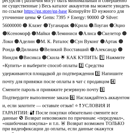
ресурсов ( различия могут быть минимальный и совершенно
не существенные ) Весь каталог аккаунтов вы можете увидеть
по ссылке
https://gg.store/gg-base
Копируйте ID нужного для
уточнение цены 💎 Gems: 7395 ⚡️ Energy: 90000 🪙 Silver:
56000000 🟠 Клазег 🟠Туганарак 🟠Крила 🟠Лоуган 🟠Эцио
🟠Ксеноморф 🟠Майки 🟠Леминиси 🟠Алиса 🟠Скелетор 🟠
Локи 🟠Аделин 🟠М. К. Раталос 🟠Сун Вуконг 🟠Артак 🟠
Ронда 🟠Дилиана 🟠Великий Восставший 🟠Александр 🟠
Ниндзя 🟠Висикса 🟠Скила 🌟 КАК КУПИТЬ: 1️⃣ Нажмите
«Купить» и выберите способ оплаты 2️⃣ Средства
удерживаются площадкой до подтверждения 3️⃣ Напишите
почту для привязки после оплаты в чат с продавцом 4️⃣
Смените пароль и привяжите резервную почту 5️⃣
Подтвердите выполнение заказа 6️⃣ Наслаждайтесь аккаунтом
и, если захотите — оставьте отзыв! ⭐️ ❗️ УСЛОВИЯ И
ГАРАНТИИ: 🔐 После покупки обязательно смените все
данные 🚫 Возврат невозможен по причинам: «передумал»,
«ошибочная покупка» и т.п. 🚨 Возврат возможен ТОЛЬКО
при видеофиксации до оплаты, если данные окажутся