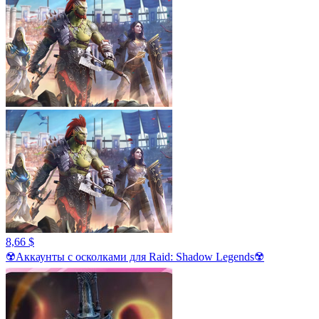
8,66 $
☢️Аккаунты с осколками для Raid: Shadow Legends☢️