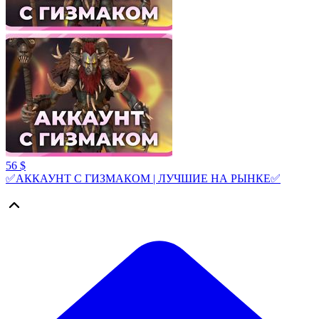
56 $
✅АККАУНТ С ГИЗМАКОМ | ЛУЧШИЕ НА РЫНКЕ✅