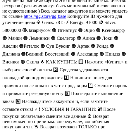
Лучшие на рынке аккаунты Это приблизительное количество
ресурсов ( различия могут быть минимальный и совершенно
не существенные ) Весь каталог аккаунтов вы можете увидеть
по ссылке
https://gg.store/gg-base
Копируйте ID нужного для
уточнение цены 💎 Gems: 7815 ⚡️ Energy: 91000 🪙 Silver:
58000000 🔴Лазариусом 🟠 Игнатиус 🟠 Эцио 🟠 Ксеноморф
🟠 Майки 🟠 Леминиси 🟠 Скелетор 🟠 Алиса 🟠 Локи 🟠
Аделин 🟠Раталос 🟠 Сун Вуконг 🟠 Артак 🟠 Ронда 🟠
Дилиана 🟠Великий Восставший 🟠 Александр 🟠 Ниндзя 🟠
Висикса 🟠 Скила 🌟 КАК КУПИТЬ: 1️⃣ Нажмите «Купить» и
выберите способ оплаты 2️⃣ Средства удерживаются
площадкой до подтверждения 3️⃣ Напишите почту для
привязки после оплаты в чат с продавцом 4️⃣ Смените пароль
и привяжите резервную почту 5️⃣ Подтвердите выполнение
заказа 6️⃣ Наслаждайтесь аккаунтом и, если захотите —
оставьте отзыв! ⭐️ ❗️ УСЛОВИЯ И ГАРАНТИИ: 🔐 После
покупки обязательно смените все данные 🚫 Возврат
невозможен по причинам: «передумал», «ошибочная
покупка» и т.п. 🚨 Возврат возможен ТОЛЬКО при