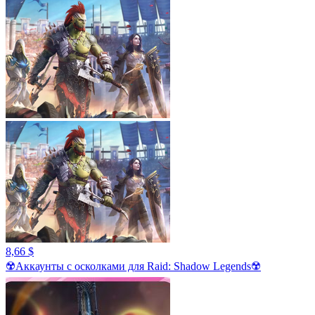
8,66 $
☢️Аккаунты с осколками для Raid: Shadow Legends☢️