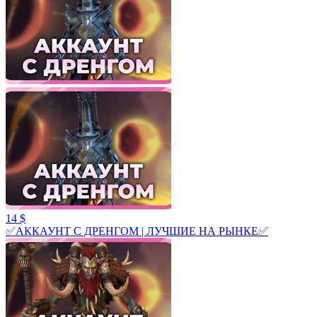
14 $
✅АККАУНТ С ДРЕНГОМ | ЛУЧШИЕ НА РЫНКЕ✅