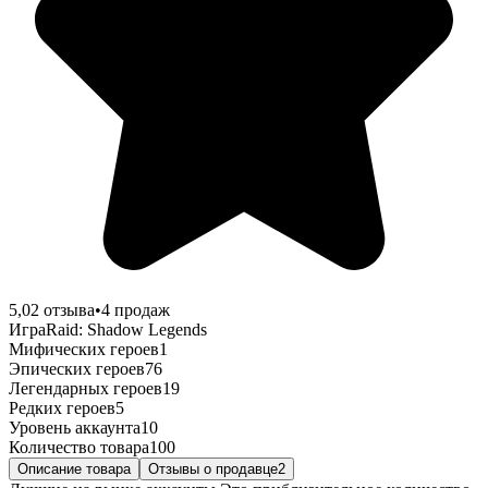
5,0
2
отзыва
•
4
продаж
Игра
Raid: Shadow Legends
Мифических героев
1
Эпических героев
76
Легендарных героев
19
Редких героев
5
Уровень аккаунта
10
Количество товара
100
Описание товара
Отзывы о продавце
2