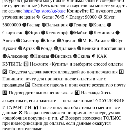
ресурсов ( различия могут быть минимальный и совершенно
не существенные ) Весь каталог аккаунтов вы можете увидеть
по ссылке
https://gg.store/gg-base
Копируйте ID нужного для
уточнение цены 💎 Gems: 7645 ⚡️ Energy: 90000 🪙 Silver:
58000000 🟠Гаспар 🟠Валькирия 🟠Гелиор 🟠Крила 🟠
Скартосис 🟠Эцио 🟠Ксеноморф 🟠Майки 🟠Леминиси 🟠
Алиса 🟠Скелетор 🟠Локи 🟠Аделин 🟠М. К. Раталос 🟠Сун
Вуконг 🟠Артак 🟠Ронда 🟠Дилиана 🟠Великий Восставший
🟠Александр 🟠Ниндзя 🟠Висикса 🟠Скила 🌟 КАК
КУПИТЬ: 1️⃣ Нажмите «Купить» и выберите способ оплаты
2️⃣ Средства удерживаются площадкой до подтверждения 3️⃣
Напишите почту для привязки после оплаты в чат с
продавцом 4️⃣ Смените пароль и привяжите резервную почту
5️⃣ Подтвердите выполнение заказа 6️⃣ Наслаждайтесь
аккаунтом и, если захотите — оставьте отзыв! ⭐️ ❗️ УСЛОВИЯ
И ГАРАНТИИ: 🔐 После покупки обязательно смените все
данные 🚫 Возврат невозможен по причинам: «передумал»,
«ошибочная покупка» и т.п. 🚨 Возврат возможен ТОЛЬКО
при видеофиксации до оплаты, если данные окажутся
недействительными