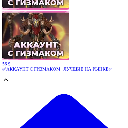
56 $
✅АККАУНТ С ГИЗМАКОМ | ЛУЧШИЕ НА РЫНКЕ✅