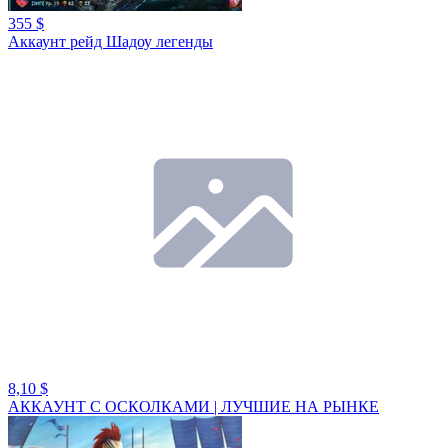
355 $
Аккаунт рейд Шадоу легенды
8,10 $
АККАУНТ С ОСКОЛКАМИ | ЛУЧШИЕ НА РЫНКЕ