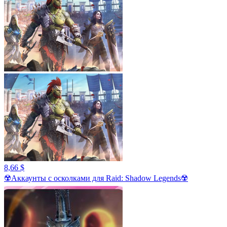
8,66 $
☢️Аккаунты с осколками для Raid: Shadow Legends☢️