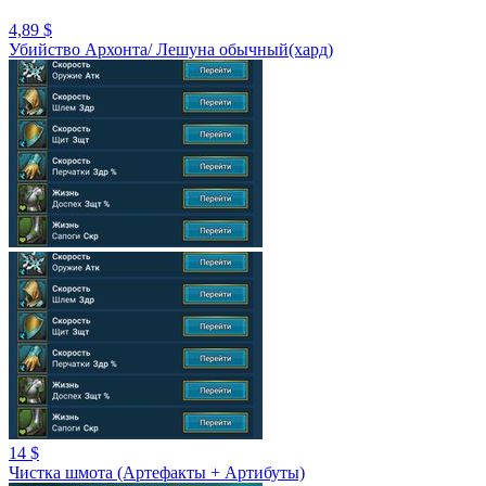
4,89 $
Убийство Архонта/ Лешуна обычный(хард)
14 $
Чистка шмота (Артефакты + Артибуты)