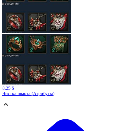
8,25 $
Чистка шмота (Атрибуты)