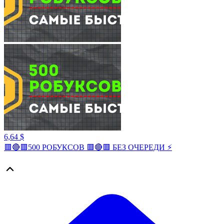
6,64 $
🟥🔴🟥500 РОБУКСОВ 🟥🔴🟥 БЕЗ ОЧЕРЕДИ ⚡