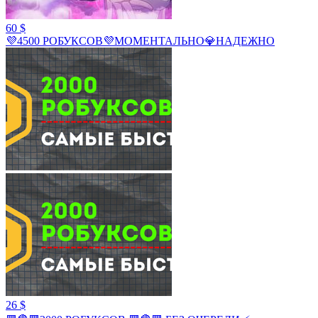
60 $
💜4500 РОБУКСОВ💜МОМЕНТАЛЬНО💎НАДЕЖНО
26 $