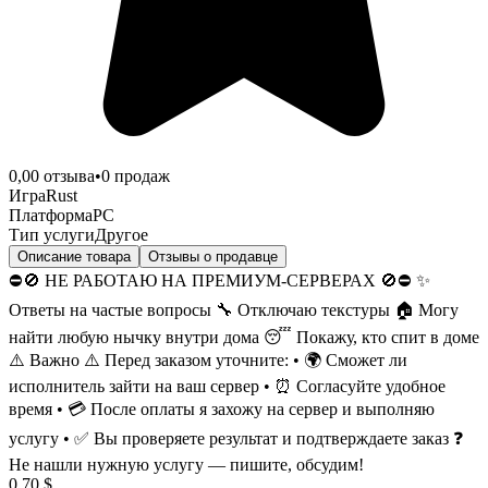
0,0
0
отзыва
•
0
продаж
Игра
Rust
Платформа
PC
Тип услуги
Другое
Описание товара
Отзывы о продавце
⛔🚫 НЕ РАБОТАЮ НА ПРЕМИУМ-СЕРВЕРАХ 🚫⛔ ✨
Ответы на частые вопросы 🔧 Отключаю текстуры 🏠 Могу
найти любую нычку внутри дома 😴 Покажу, кто спит в доме
⚠️ Важно ⚠️ Перед заказом уточните: • 🌍 Сможет ли
исполнитель зайти на ваш сервер • ⏰ Согласуйте удобное
время • 💳 После оплаты я захожу на сервер и выполняю
услугу • ✅ Вы проверяете результат и подтверждаете заказ ❓
Не нашли нужную услугу — пишите, обсудим!
0,70 $