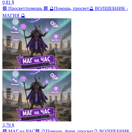
0,81 $
🟪 Просвет/помощь 🟪 🔮Помощь, просвет🔮 ВОЛШЕБНИК -
МАГИЯ 🔮
3,79 $
🟪 МАГ на ЧАС🟪 🔮Помощь, фарм, просвет🔮 ВОЛШЕБНИК