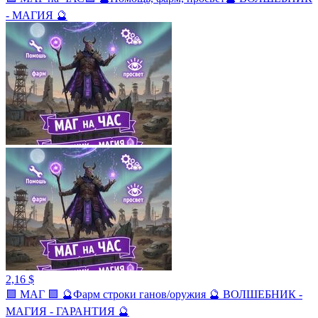
- МАГИЯ 🔮
2,16 $
🟪 МАГ 🟪 🔮Фарм строки ганов/оружия 🔮 ВОЛШЕБНИК -
МАГИЯ - ГАРАНТИЯ 🔮