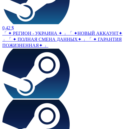
0,42 $
「 ✦ РЕГИОН - УКРАИНА ✦ 」「 ✦НОВЫЙ АККАУНТ✦
」「 ✦ ПОЛНАЯ СМЕНА ДАННЫХ✦ 」「 ✦ ГАРАНТИЯ
ПОЖИЗНЕННАЯ✦ 」