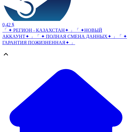
0,42 $
「 ✦ РЕГИОН - КАЗАХСТАН✦ 」「 ✦НОВЫЙ
АККАУНТ✦ 」「 ✦ ПОЛНАЯ СМЕНА ДАННЫХ✦ 」「 ✦
ГАРАНТИЯ ПОЖИЗНЕННАЯ✦ 」