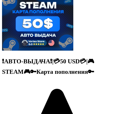
❗АВТО-ВЫДАЧА❗|💳50 USD💳|🎮
STEAM🎮🔑Карта пополнения🔑