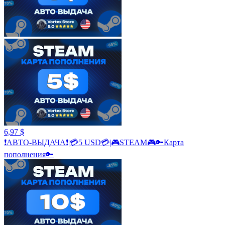
6,97 $
❗АВТО-ВЫДАЧА❗|💳5 USD💳|🎮STEAM🎮🔑Карта
пополнения🔑