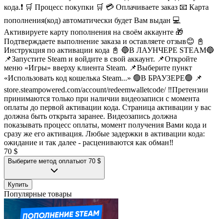
кода.❗ 🛒 Процесс покупки 🛒 💳 Оплачиваете заказ 📧 Карта
пополнения(код) автоматически будет Вам выдан 💻
Активируете карту пополнения на своём аккаунте 🎁
Подтверждаете выполнение заказа и оставляете отзыв😊 📓
Инструкция по активации кода 📓 🔵В ЛАУНЧЕРЕ STEAM🔵
📌Запустите Steam и войдите в свой аккаунт. 📌Откройте
меню «Игры» вверху клиента Steam. 📌Выберите пункт
«Использовать код кошелька Steam...» 🟢В БРАУЗЕРЕ🟢 📌
store.steampowered.com/account/redeemwalletcode/ ‼️Претензии
принимаются только при наличии видеозаписи с момента
оплаты до первой активации кода. Страница активации у вас
должна быть открыта заранее. Видеозапись должна
показывать процесс оплаты, момент получения Вами кода и
сразу же его активация. Любые задержки в активации кода:
ожидание и так далее - расцениваются как обман‼️
70 $
Выберите метод оплаты
от 70 $
Купить
Популярные товары