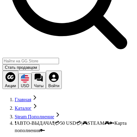
Стать продавцом
Акции
USD
Чаты
Войти
Главная
Каталог
Steam Пополнение
❗АВТО-ВЫДАЧА❗|💳50 USD💳|🎮STEAM🎮🔑Карта
пополнения🔑