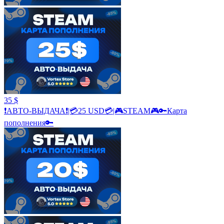
35 $
❗АВТО-ВЫДАЧА❗|💳25 USD💳|🎮STEAM🎮🔑Карта
пополнения🔑