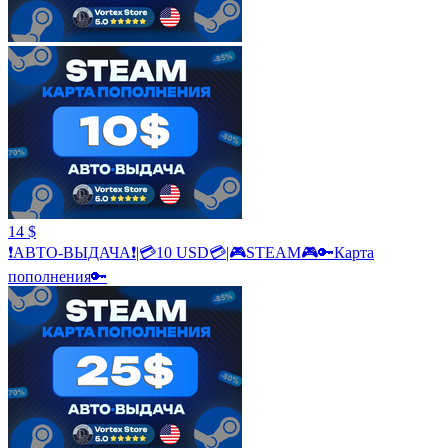
14 $
❗АВТО-ВЫДАЧА❗|💳10 USD💳|🎮STEAM🎮🔑Карта
пополнения🔑