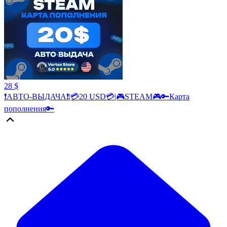
28 $
❗АВТО-ВЫДАЧА❗|💳20 USD💳|🎮STEAM🎮🔑Карта
пополнения🔑