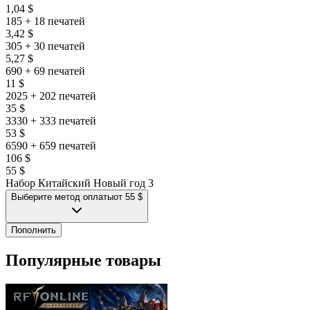
1,04 $
➡️ Оплачиваете заказ любым удобным способом
185 + 18 печатей
3,42 $
➡️ После оплаты заказ придет на ваш аккаунт в течении 10-60
305 + 30 печатей
5,27 $
минут
690 + 69 печатей
11 $
2025 + 202 печатей
35 $
3330 + 333 печатей
53 $
6590 + 659 печатей
106 $
55 $
Набор Китайский Новый год 3
Выберите метод оплаты
от 55 $
Пополнить
Популярные товары