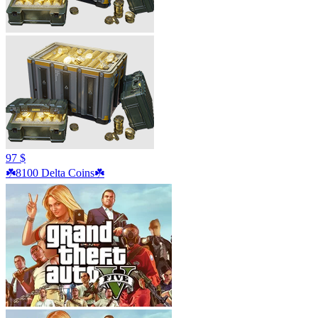
97 $
☘️8100 Delta Coins☘️