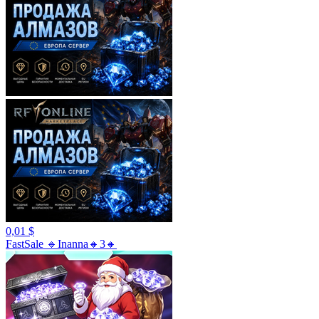
0,01 $
FastSale 🔹Inanna🔸3🔸