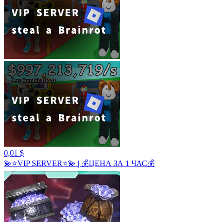
0,01 $
💫⭐️VIP SERVER⭐️💫 | 💰ЦЕНА ЗА 1 ЧАС💰