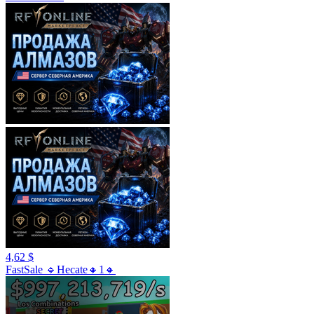
4,62 $
FastSale 🔹Hecate🔸1🔸