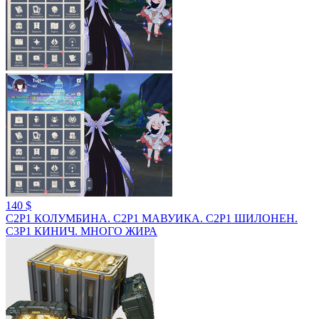
140 $
C2Р1 КОЛУМБИНА. С2Р1 МАВУИКА. С2Р1 ШИЛОНЕН.
С3Р1 КИНИЧ. МНОГО ЖИРА