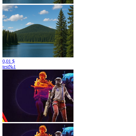
0,01 $
test№1