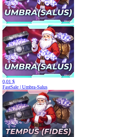
0,01 $
FastSale | Umbra-Salus