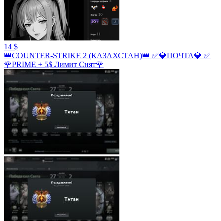
14 $
👑COUNTER-STRIKE 2 (КАЗАХСТАН)👑 ✅💎ПОЧТА💎 ✅
🌹PRIME + 5$ Лимит Снят🌹