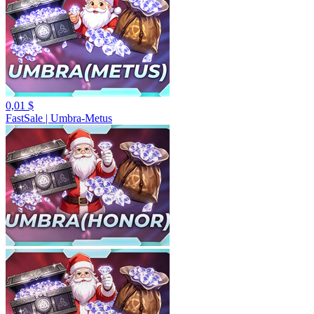
0,01 $
FastSale | Umbra-Metus