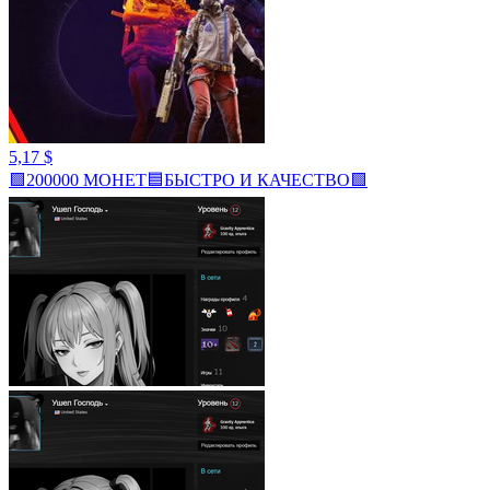
5,17 $
🟩200000 МОНЕТ🟦БЫСТРО И КАЧЕСТВО🟩