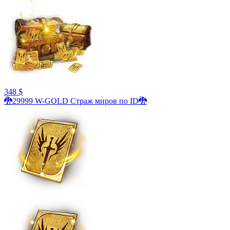
348 $
🐉29999 W-GOLD Страж миров по ID🐉