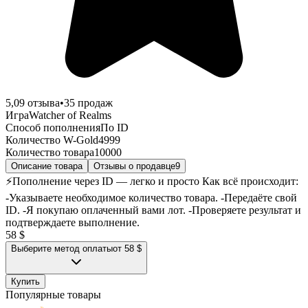
5,0
9
отзыва
•
35
продаж
Игра
Watcher of Realms
Способ пополнения
По ID
Количество W-Gold
4999
Количество товара
10000
Описание товара
Отзывы о продавце
9
⚡️Пополнение через ID — легко и просто Как всё происходит:
-Указываете необходимое количество товара. -Передаёте свой
ID. -Я покупаю оплаченный вами лот. -Проверяете результат и
подтверждаете выполнение.
58 $
Выберите метод оплаты
от 58 $
Купить
Популярные товары