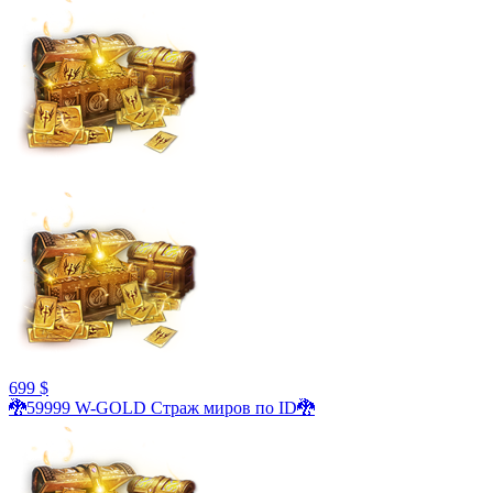
699 $
🐉59999 W-GOLD Страж миров по ID🐉