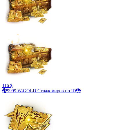
116 $
🐉9999 W-GOLD Страж миров по ID🐉