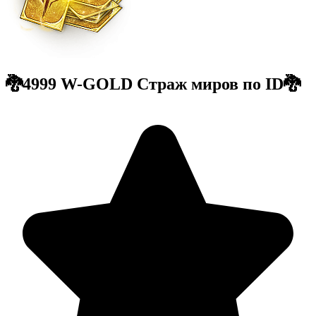
🐉4999 W-GOLD Страж миров по ID🐉