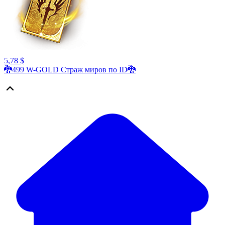
5,78 $
🐉499 W-GOLD Страж миров по ID🐉