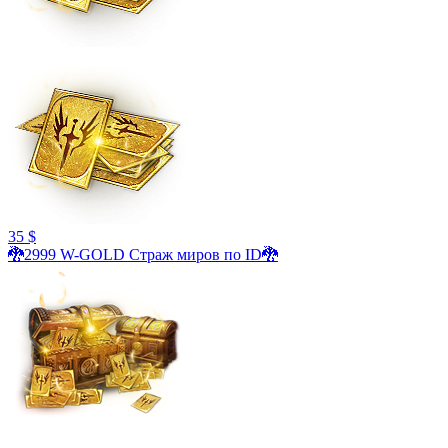
35 $
🐉2999 W-GOLD Страж миров по ID🐉