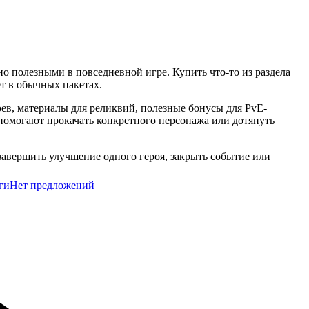
о полезными в повседневной игре. Купить что-то из раздела
т в обычных пакетах.
ев, материалы для реликвий, полезные бонусы для PvE-
помогают прокачать конкретного персонажа или дотянуть
 завершить улучшение одного героя, закрыть событие или
ги
Нет предложений
 AFK Arena.