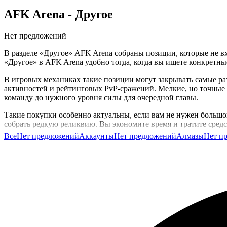
AFK Arena
- Другое
Нет предложений
В разделе «Другое» AFK Arena собраны позиции, которые не вх
«Другое» в AFK Arena удобно тогда, когда вы ищете конкретны
В игровых механиках такие позиции могут закрывать самые раз
активностей и рейтинговых PvP-сражений. Мелкие, но точные 
команду до нужного уровня силы для очередной главы.
Такие покупки особенно актуальны, если вам не нужен большой
собрать редкую реликвию. Вы экономите время и тратите средст
Все
Нет предложений
Аккаунты
Нет предложений
Алмазы
Нет п
На GG.Store вы найдёте разнообразные позиции от других игрок