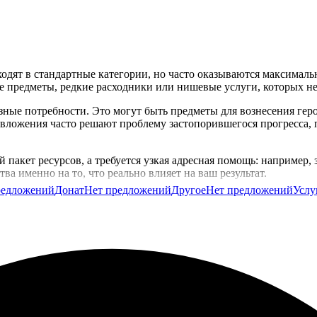
одят в стандартные категории, но часто оказываются максимальн
е предметы, редкие расходники или нишевые услуги, которых не
ные потребности. Это могут быть предметы для вознесения геро
вложения часто решают проблему застопорившегося прогресса, 
 пакет ресурсов, а требуется узкая адресная помощь: например,
ва именно на то, что реально влияет на ваш результат.
редложений
Донат
Нет предложений
Другое
Нет предложений
Услу
ов и без труда подберёте ровно то, что нужно вашему составу в