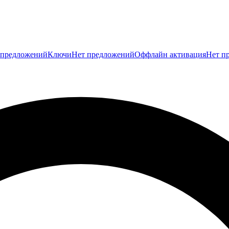
 предложений
Ключи
Нет предложений
Оффлайн активация
Нет п