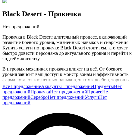
Black Desert
- Прокачка
Нет предложений
Прокачка в Black Desert: длительный процесс, включающий
развитие боевого уровня, жизненных навыков и снаряжения.
Купить услуги по прокачке Black Desert стоит тем, кто хочет
быстро довести персонажа до актуального уровня и перейти к
эндгейм-контенту.
В игровых механиках прокачка влияет на всё. От боевого
уровня зависит ваш доступ к монстр-зонам и эффективность
фарма лута, от жизненных навыков, таких как сбор, торговля
и обработка, зависят ваши доходы и возможности крафта.
Все
1 предложение
Аккаунты
1 предложение
Предметы
Нет
Параллельно прокачка влияет на показатели в PvP, где
предложений
Прокачка
Нет предложений
Прочее
Нет
правильно развитая экипировка и навыки дают серьёзное
предложений
Серебро
Нет предложений
Услуги
Нет
преимущество в осадах и лигах.
предложений
Заказ прокачки удобен, если вы недавно начали играть,
возвращаетесь после перерыва или хотите попробовать новый
класс без повторения рутинных этапов. Вы сохраняете
контроль над своим персонажем и получаете готовый
высокий уровень для актуальных активностей.