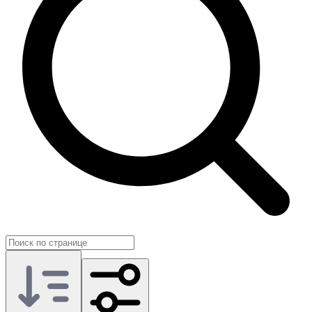
На GG.Store вы договариваетесь напрямую с другими
игроками Black Desert об объёме и сроках прокачки.