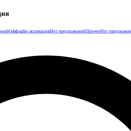
ция
ений
Оффлайн активация
Нет предложений
Прочее
Нет предложе