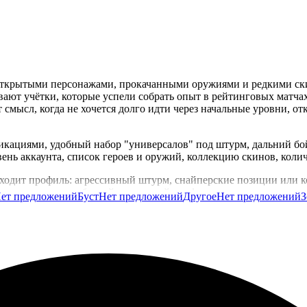
и с открытыми персонажами, прокачанными оружиями и редкими 
ют учётки, которые успели собрать опыт в рейтинговых матчах
т смысл, когда не хочется долго идти через начальные уровни, от
кациями, удобный набор "универсалов" под штурм, дальний бой
ень аккаунта, список героев и оружий, коллекцию скинов, коли
одходит профиль: агрессивный штурм, снайперские позиции или 
ны, которым нужен боевой вторичный профиль под нестандартные
ет предложений
Буст
Нет предложений
Другое
Нет предложений
З
 и описаниями, чтобы было проще сравнить варианты. Вы выбира