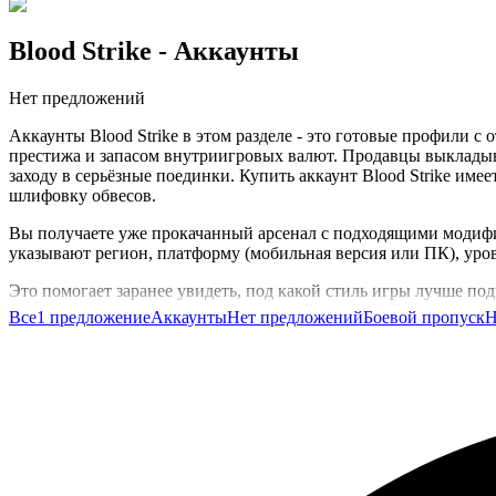
Blood Strike
- Аккаунты
Нет предложений
Аккаунты Blood Strike в этом разделе - это готовые профил
престижа и запасом внутриигровых валют. Продавцы выкладыва
заходу в серьёзные поединки. Купить аккаунт Blood Strike имее
шлифовку обвесов.
Вы получаете уже прокачанный арсенал с подходящими модифи
указывают регион, платформу (мобильная версия или ПК), уров
Это помогает заранее увидеть, под какой стиль игры лучше п
хотят сразу играть на равных с опытной компанией, и ветера
Все
1 предложение
Аккаунты
Нет предложений
Боевой пропуск
Н
На GG.Store аккаунты Blood Strike собраны вместе с отзывами
к шутеру с уже готовым арсеналом.