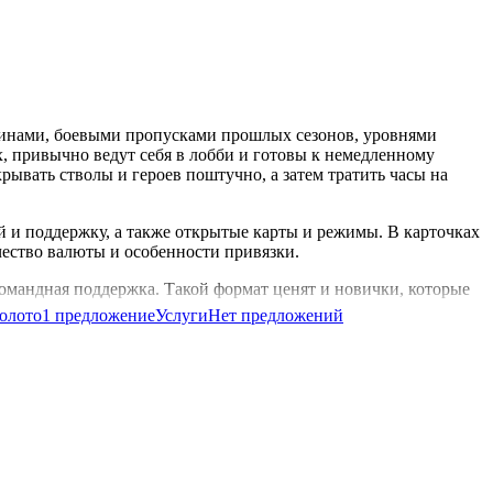
скинами, боевыми пропусками прошлых сезонов, уровнями
, привычно ведут себя в лобби и готовы к немедленному
крывать стволы и героев поштучно, а затем тратить часы на
 и поддержку, а также открытые карты и режимы. В карточках
чество валюты и особенности привязки.
командная поддержка. Такой формат ценят и новички, которые
 задачи или стримы.
олото
1 предложение
Услуги
Нет предложений
ете подходящий профиль, согласуете передачу и возвращаетесь