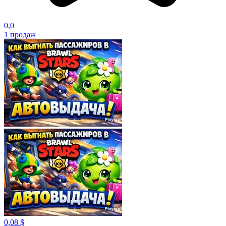
0,0
1
продаж
0,08 $