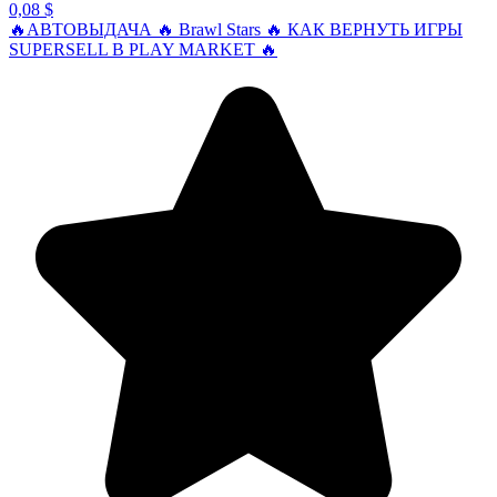
0,08 $
🔥АВТОВЫДАЧА 🔥 Brawl Stars 🔥 КАК ВЕРНУТЬ ИГРЫ
SUPERSELL В PLAY MARKET 🔥