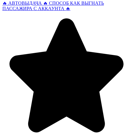
🔥 АВТОВЫДАЧА 🔥 СПОСОБ КАК ВЫГНАТЬ
ПАССАЖИРА С АККАУНТА 🔥