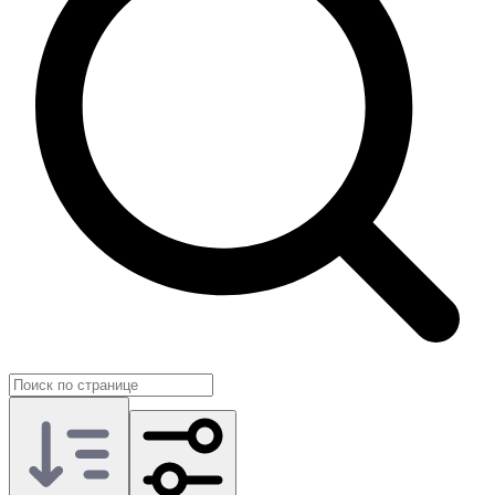
Это помогает избежать пересечений с уже имеющимися
предметами и точно подобрать нужную услугу под задачу.
Такой подход ценят и активные игроки, и те, кто
возвращается в проект после перерыва: точечная покупка даёт
ощутимый результат без лишних трат.
На GG.Store раздел Прочее Brawl Stars собран рядом с
отзывами о продавцах. Вы выбираете вариант под свои цели
и обсуждаете удобный формат передачи в переписке.