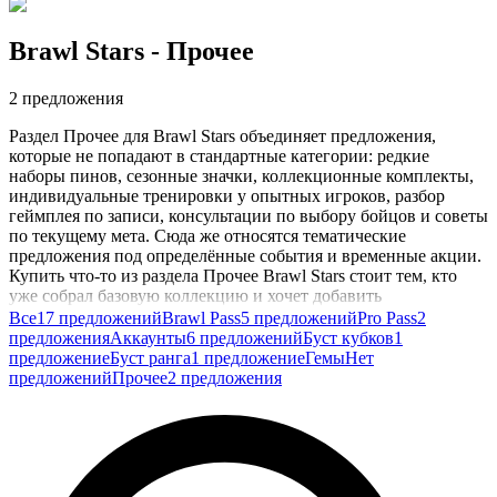
Brawl Stars
- Прочее
2 предложения
Раздел Прочее для Brawl Stars объединяет предложения,
которые не попадают в стандартные категории: редкие
наборы пинов, сезонные значки, коллекционные комплекты,
индивидуальные тренировки у опытных игроков, разбор
геймплея по записи, консультации по выбору бойцов и советы
по текущему мета. Сюда же относятся тематические
предложения под определённые события и временные акции.
Купить что-то из раздела Прочее Brawl Stars стоит тем, кто
уже собрал базовую коллекцию и хочет добавить
эксклюзивные элементы: редкие пины для общения в матче,
Все
17 предложений
Brawl Pass
5 предложений
Pro Pass
2
фирменные значки за достижения, уникальные образы,
предложения
Аккаунты
6 предложений
Буст кубков
1
которые сложно получить стандартным путём.
предложение
Буст ранга
1 предложение
Гемы
Нет
предложений
Прочее
2 предложения
Индивидуальные тренировки и разборы игры помогают
поднять навык без долгих самостоятельных попыток и
быстрее ориентироваться в соревновательных режимах. В
карточках продавцы описывают суть предложения: что
именно вы получаете, для какой платформы, есть ли
ограничения по сезону или событию.