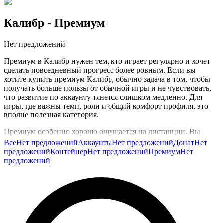
Калибр
- Премиум
Нет предложений
Премиум в Калибр нужен тем, кто играет регулярно и хочет
сделать повседневный прогресс более ровным. Если вы
хотите купить премиум Калибр, обычно задача в том, чтобы
получать больше пользы от обычной игры и не чувствовать,
что развитие по аккаунту тянется слишком медленно. Для
игры, где важны темп, роли и общий комфорт профиля, это
вполне полезная категория.
Премиум особенно хорошо ощущается на дистанции. Вы
просто играете в PvP и PvE, закрываете активности,
Все
Нет предложений
Аккаунты
Нет предложений
Донат
Нет
двигаетесь по аккаунту и получаете более стабильную отдачу
предложений
Контейнер
Нет предложений
Премиум
Нет
от того времени, которое уже вкладываете в игру. Это полезно
предложений
тем, кто хочет меньше упираться в долгую рутину и
спокойнее двигаться по своему игровому плану.
Такую категорию обычно выбирают, когда хочется сделать
прогресс стабильнее и не терять часть возможностей на
длинной дистанции. На GG.Store предложения размещают
сами игроки, поэтому здесь удобно подобрать вариант под