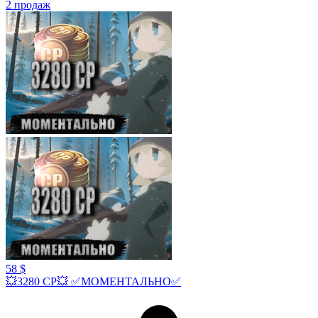
2
продаж
58 $
💥3280 СР💥 ✅МОМЕНТАЛЬНО✅