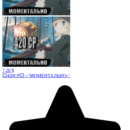
7,20 $
💥420СР💥 ✅МОМЕНТАЛЬНО✅