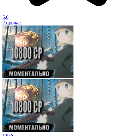
5,0
2
продаж
129 $