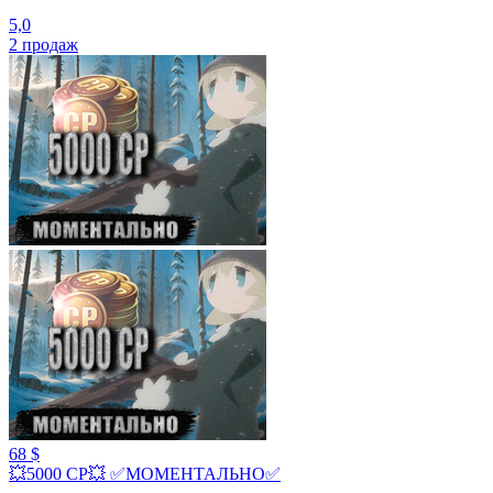
5,0
2
продаж
68 $
💥5000 СР💥 ✅МОМЕНТАЛЬНО✅