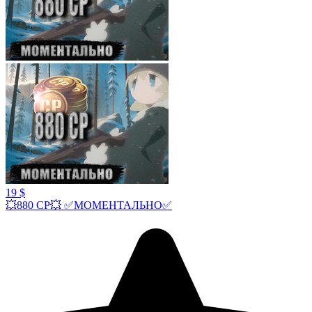
19 $
💥880 СР💥 ✅МОМЕНТАЛЬНО✅