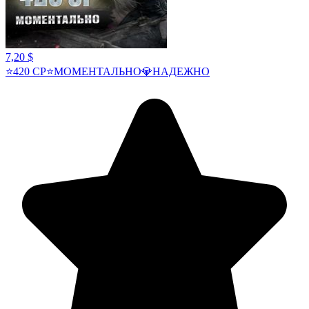
7,20 $
⭐420 CP⭐МОМЕНТАЛЬНО💎НАДЕЖНО