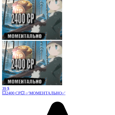
39 $
💥2400 СР💥 ✅МОМЕНТАЛЬНО✅