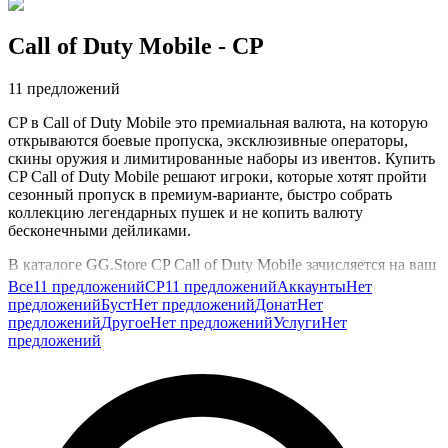
Call of Duty Mobile
- CP
11 предложений
CP в Call of Duty Mobile это премиальная валюта, на которую
открываются боевые пропуска, эксклюзивные операторы,
скины оружия и лимитированные наборы из ивентов. Купить
CP Call of Duty Mobile решают игроки, которые хотят пройти
сезонный пропуск в премиум-варианте, быстро собрать
коллекцию легендарных пушек и не копить валюту
бесконечными дейликами.
В каталоге GG.Store CP Call of Duty Mobile зачисляется на ваш
игровой аккаунт, чтобы вы сразу открыли нужный магазин и
Все
11 предложений
CP
11 предложений
Аккаунты
Нет
выбрали актуальные комплекты без ожидания и долгих
предложений
Буст
Нет предложений
Донат
Нет
пополнений через сторонние платёжные сервисы.
предложений
Другое
Нет предложений
Услуги
Нет
предложений