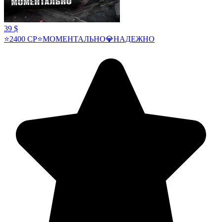
39 $
⭐2400 CP⭐МОМЕНТАЛЬНО💎НАДЕЖНО