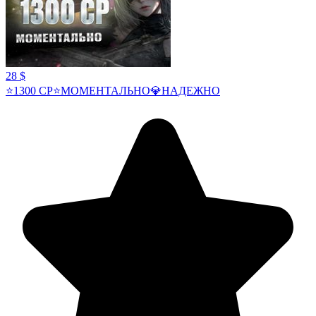
28 $
⭐1300 CP⭐МОМЕНТАЛЬНО💎НАДЕЖНО