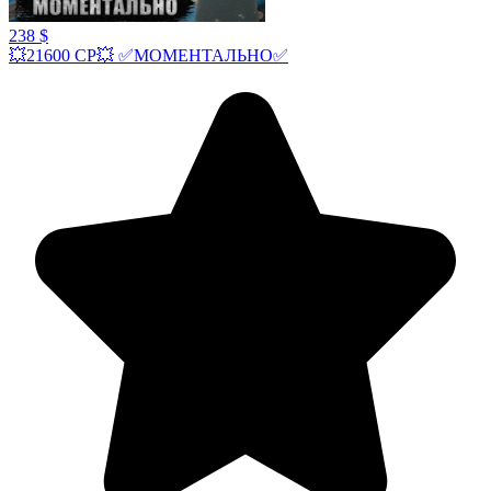
238 $
💥21600 СР💥 ✅МОМЕНТАЛЬНО✅