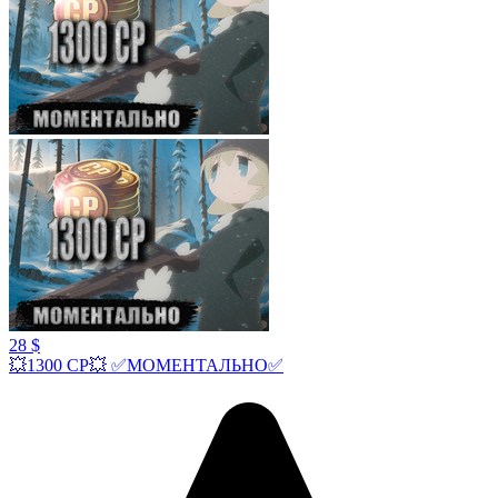
28 $
💥1300 СР💥 ✅МОМЕНТАЛЬНО✅