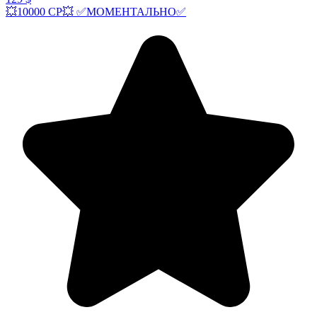
💥10000 СР💥 ✅МОМЕНТАЛЬНО✅