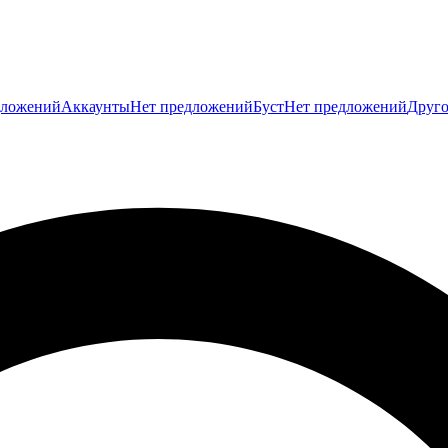
дложений
Аккаунты
Нет предложений
Буст
Нет предложений
Друго