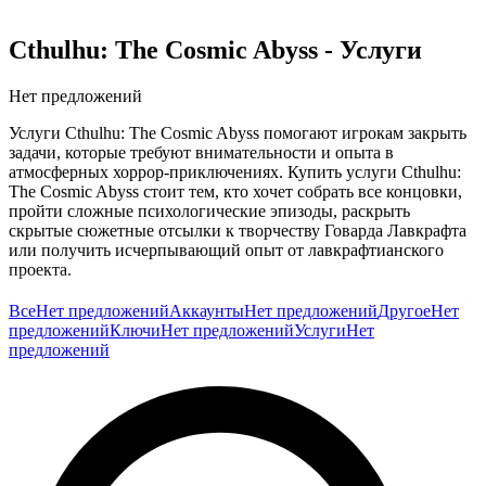
Cthulhu: The Cosmic Abyss
- Услуги
Нет предложений
Услуги Cthulhu: The Cosmic Abyss помогают игрокам закрыть
задачи, которые требуют внимательности и опыта в
атмосферных хоррор-приключениях. Купить услуги Cthulhu:
The Cosmic Abyss стоит тем, кто хочет собрать все концовки,
пройти сложные психологические эпизоды, раскрыть
скрытые сюжетные отсылки к творчеству Говарда Лавкрафта
или получить исчерпывающий опыт от лавкрафтианского
проекта.
Заказ экономит время и открывает проект в полном объёме. В
Все
Нет предложений
Аккаунты
Нет предложений
Другое
Нет
каталоге GG.Store исполнители Cthulhu: The Cosmic Abyss
предложений
Ключи
Нет предложений
Услуги
Нет
предлагают разные пакеты услуг, и выбрать подходящий под
предложений
ваши планы можно без долгих поисков.