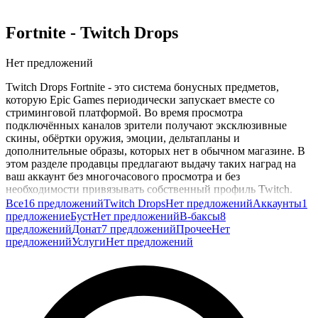
Fortnite
- Twitch Drops
Нет предложений
Twitch Drops Fortnite - это система бонусных предметов,
которую Epic Games периодически запускает вместе со
стриминговой платформой. Во время просмотра
подключённых каналов зрители получают эксклюзивные
скины, обёртки оружия, эмоции, дельтапланы и
дополнительные образы, которых нет в обычном магазине. В
этом разделе продавцы предлагают выдачу таких наград на
ваш аккаунт без многочасового просмотра и без
необходимости привязывать собственный профиль Twitch.
Все
16 предложений
Twitch Drops
Нет предложений
Аккаунты
1
Купить Twitch Drops Fortnite стоит тем, кто коллекционирует
предложение
Буст
Нет предложений
В-баксы
8
сезонные и коллаборационные предметы, но не всегда
предложений
Донат
7 предложений
Прочее
Нет
успевает смотреть турниры и стримы по расписанию.
предложений
Услуги
Нет предложений
Подборка ограниченных по времени наград нередко
пропадает безвозвратно, а через этот формат можно
восстановить пропущенные эксклюзивы и собрать редкие
комплекты. Такой подход особенно удобен, когда хочется
получить конкретные предметы под определённую тему.