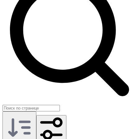
В карточках продавцы указывают перечень наград в составе
предложения, период акции, платформу и тип передачи:
прямое начисление на ваш аккаунт, сопровождение через
донор-профиль, запуск через приглашение. Это помогает
заранее оценить, насколько предложение соответствует вашим
целям и не пересекается ли с уже полученными дропами.
Такой формат востребован у коллекционеров, стримеров и
игроков, которые стремятся к полной коллекции эксклюзивов.
На GG.Store Twitch Drops Fortnite собраны в одном каталоге с
отзывами о продавцах. Вы выбираете предложение,
согласуете условия и получаете нужные предметы в нужное
время.