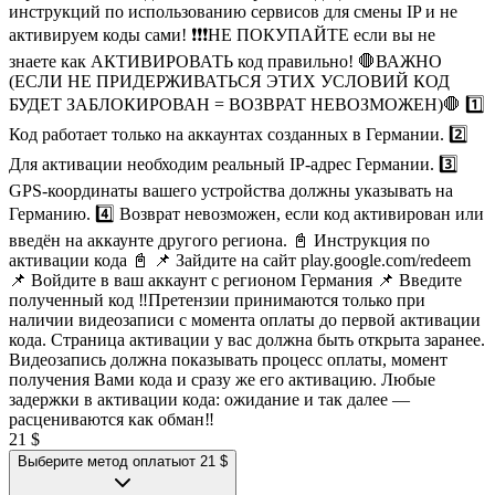
инструкций по использованию сервисов для смены IP и не
активируем коды сами! ❗️❗️❗️НЕ ПОКУПАЙТЕ если вы не
знаете как АКТИВИРОВАТЬ код правильно! 🛑ВАЖНО
(ЕСЛИ НЕ ПРИДЕРЖИВАТЬСЯ ЭТИХ УСЛОВИЙ КОД
БУДЕТ ЗАБЛОКИРОВАН = ВОЗВРАТ НЕВОЗМОЖЕН)🛑 1️⃣
Код работает только на аккаунтах созданных в Германии. 2️⃣
Для активации необходим реальный IP-адрес Германии. 3️⃣
GPS-координаты вашего устройства должны указывать на
Германию. 4️⃣ Возврат невозможен, если код активирован или
введён на аккаунте другого региона. 📓 Инструкция по
активации кода 📓 📌 Зайдите на сайт play.google.com/redeem
📌 Войдите в ваш аккаунт с регионом Германия 📌 Введите
полученный код ‼️Претензии принимаются только при
наличии видеозаписи с момента оплаты до первой активации
кода. Страница активации у вас должна быть открыта заранее.
Видеозапись должна показывать процесс оплаты, момент
получения Вами кода и сразу же его активацию. Любые
задержки в активации кода: ожидание и так далее —
расцениваются как обман‼️
21 $
Выберите метод оплаты
от 21 $