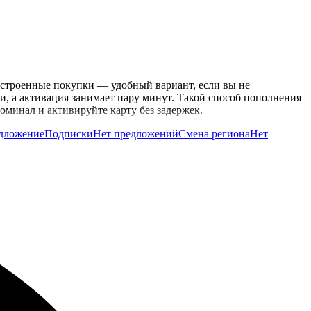
 встроенные покупки — удобный вариант, если вы не
и, а активация занимает пару минут. Такой способ пополнения
оминал и активируйте карту без задержек.
едложение
Подписки
Нет предложений
Смена региона
Нет