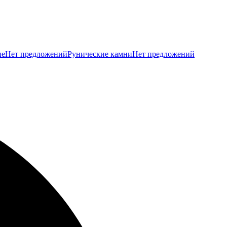
ие
Нет предложений
Рунические камни
Нет предложений