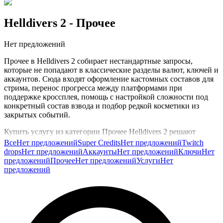
Helldivers 2
- Прочее
Нет предложений
Прочее в Helldivers 2 собирает нестандартные запросы,
которые не попадают в классические разделы валют, ключей и
аккаунтов. Сюда входят оформление кастомных составов для
стрима, перенос прогресса между платформами при
поддержке кроссплея, помощь с настройкой сложности под
конкретный состав взвода и подбор редкой косметики из
закрытых событий.
Купить услугу из категории Прочее Helldivers 2 решают
стримеры, которым нужен постановочный взвод для серии
Все
Нет предложений
Super Credits
Нет предложений
Twitch
роликов, и игроки, у которых возник технический вопрос, не
drops
Нет предложений
Аккаунты
Нет предложений
Ключи
Нет
решаемый через стандартную поддержку. В обсуждении
предложений
Прочее
Нет предложений
Услуги
Нет
заказа вы описываете задачу, согласуете детали и получаете
предложений
результат в оговорённом формате. Для любителей редкой
косметики это также способ получить капсулы из Twitch drops
прошлых сезонов без долгого поиска партнёрских
трансляций.
В каталоге GG.Store категория Прочее Helldivers 2 собрана