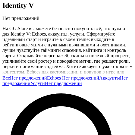
Identity V
Нет предложений
На GG.Store вы можете безопасно покупать всё, что нужно
для Identity V: Echoes, аккаунты, услуги. Сформируйте
идеальный старт и играйте в своём темпе: выходите в
рейтинговые матчи с нужными выжившими и охотниками,
лучше чувствуйте тайминги спасения, кайтинга и контроль
карты. Открывайте персонажей, скины и полезный прогресс,
усиливайте свой ростер и покоряйте матчи, где решают роли,
перки и понимание эндгейма. Хотите аккаунт с уже открытым
контентом, Echoes для кастомизации и покупок в игре или
услуги для более уверенной игры? Всё доступно напрямую у
Все
Нет предложений
Echoes
Нет предложений
Аккаунты
Нет
селлеров. Все сделки защищены: продавец получает оплату
предложений
Услуги
Нет предложений
только после выполнения заказа, так что вы можете
сосредоточиться на игре и новых победах в Identity V.