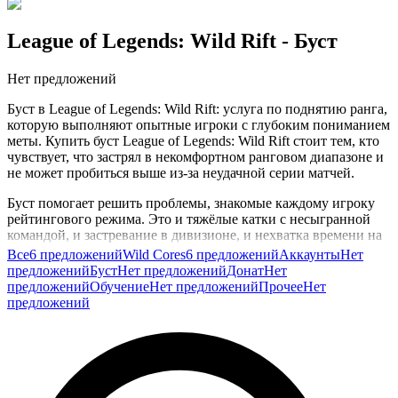
League of Legends: Wild Rift
- Буст
Нет предложений
Буст в League of Legends: Wild Rift: услуга по поднятию ранга,
которую выполняют опытные игроки с глубоким пониманием
меты. Купить буст League of Legends: Wild Rift стоит тем, кто
чувствует, что застрял в некомфортном ранговом диапазоне и
не может пробиться выше из-за неудачной серии матчей.
Буст помогает решить проблемы, знакомые каждому игроку
рейтингового режима. Это и тяжёлые катки с несыгранной
командой, и застревание в дивизионе, и нехватка времени на
стабильную игру ранкеда. Исполнитель поднимает ранг, давая
Все
6 предложений
Wild Cores
6 предложений
Аккаунты
Нет
вам доступ к адекватному пулу соперников, где ваши личные
предложений
Буст
Нет предложений
Донат
Нет
навыки и понимание меты начинают работать эффективнее.
предложений
Обучение
Нет предложений
Прочее
Нет
Это важно и для PvP-удовольствия, и для сезонных наград.
предложений
Особенно полезен буст перед завершением сезона, когда
хочется закрепиться в более высоком дивизионе и получить
соответствующие награды. Вы экономите время и
возвращаетесь в игру уже с адекватным окружением.