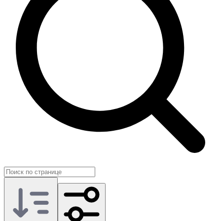
На GG.Store вы выбираете исполнителя для буста Wild Rift
среди опытных игроков и согласовываете формат напрямую.